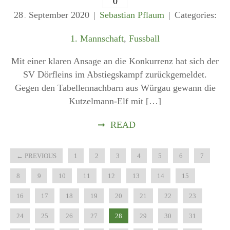
0
28
September
2020
Sebastian Pflaum
Categories:
.
1. Mannschaft
,
Fussball
Mit einer klaren Ansage an die Konkurrenz hat sich der
SV Dörfleins im Abstiegskampf zurückgemeldet.
Gegen den Tabellennachbarn aus Würgau gewann die
Kutzelmann-Elf mit […]
➞
READ
←
PREVIOUS
1
2
3
4
5
6
7
8
9
10
11
12
13
14
15
16
17
18
19
20
21
22
23
24
25
26
27
28
29
30
31