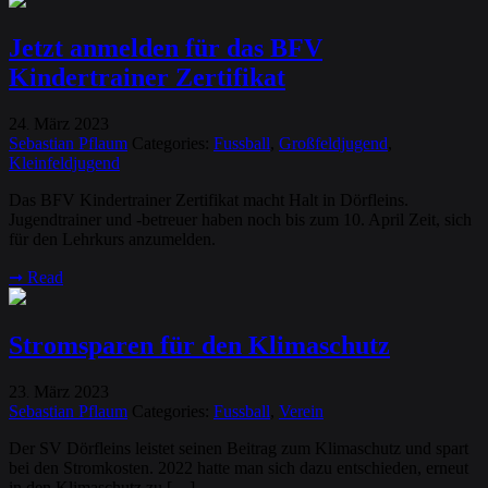
Jetzt anmelden für das BFV
Kindertrainer Zertifikat
24
März
2023
.
Sebastian Pflaum
Categories:
Fussball
,
Großfeldjugend
,
Kleinfeldjugend
Das BFV Kindertrainer Zertifikat macht Halt in Dörfleins.
Jugendtrainer und -betreuer haben noch bis zum 10. April Zeit, sich
für den Lehrkurs anzumelden.
➞
Read
Stromsparen für den Klimaschutz
23
März
2023
.
Sebastian Pflaum
Categories:
Fussball
,
Verein
Der SV Dörfleins leistet seinen Beitrag zum Klimaschutz und spart
bei den Stromkosten. 2022 hatte man sich dazu entschieden, erneut
in den Klimaschutz zu […]