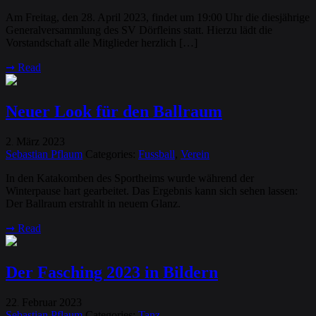
Am Freitag, den 28. April 2023, findet um 19:00 Uhr die diesjährige
Generalversammlung des SV Dörfleins statt. Hierzu lädt die
Vorstandschaft alle Mitglieder herzlich […]
➞
Read
Neuer Look für den Ballraum
2
März
2023
.
Sebastian Pflaum
Categories:
Fussball
,
Verein
In den Katakomben des Sportheims wurde während der
Winterpause hart gearbeitet. Das Ergebnis kann sich sehen lassen:
Der Ballraum erstrahlt in neuem Glanz.
➞
Read
Der Fasching 2023 in Bildern
22
Februar
2023
.
Sebastian Pflaum
Categories:
Tanz