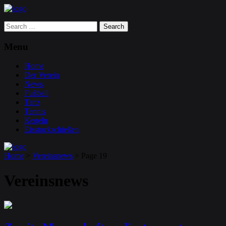
Search
for:
Menu
Home
Der Verein
News
Fußball
Tanz
Tennis
Kegeln
Eisstockschießen
Home
>
Vereinsnews
>
Page 19
Vereinsnews