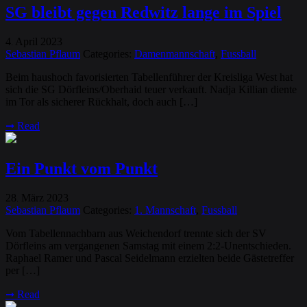
SG bleibt gegen Redwitz lange im Spiel
4
April
2023
.
Sebastian Pflaum
Categories:
Damenmannschaft
,
Fussball
Beim haushoch favorisierten Tabellenführer der Kreisliga West hat
sich die SG Dörfleins/Oberhaid teuer verkauft. Nadja Killian diente
im Tor als sicherer Rückhalt, doch auch […]
➞
Read
Ein Punkt vom Punkt
28
März
2023
.
Sebastian Pflaum
Categories:
1. Mannschaft
,
Fussball
Vom Tabellennachbarn aus Weichendorf trennte sich der SV
Dörfleins am vergangenen Samstag mit einem 2:2-Unentschieden.
Raphael Ramer und Pascal Seidelmann erzielten beide Gästetreffer
per […]
➞
Read