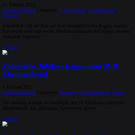
15
Februar
2023
.
Sebastian Pflaum
Categories:
1. Mannschaft
,
2. Mannschaft
,
Fussball
Allmählich rollt der Ball auf dem Sportplätzen der Region wieder.
Für unsere erste und zweite Herrenmannschaft sind wieder mehrere
Testspiele angesetzt.
➞
Read
Zahlreiche Jubilare kamen zum SVD-
Ehrungsabend
1
Februar
2023
.
Sebastian Pflaum
Categories:
Ehrenamt
,
Veranstaltungen
,
Verein
Am Samstag wurden im Sportheim des SV Dörfleins zahlreiche
Mitglieder für ihre jahrelange Vereinstreue geehrt.
➞
Read