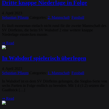
Dritte knappe Niederlage in Folge
4
April
2023
.
Sebastian Pflaum
Categories:
2. Mannschaft
,
Fussball
Es läuft momentan einfach nicht rund für die zweite Mannschaft des
SV Dörfleins, die beim SV Walsdorf 2 eine weitere knappe
Niederlage einstecken musste.
➞
Read
In Walsdorf spielerisch überlegen
4
April
2023
.
Sebastian Pflaum
Categories:
1. Mannschaft
,
Fussball
In Walsdorf ist es dem SV Dörfleins gelungen, die Sieglos-Serie von
sechs Partien in Folge endlich zu beenden. Mit 1:4 (1:2) setzten die
Gaaßböck […]
➞
Read