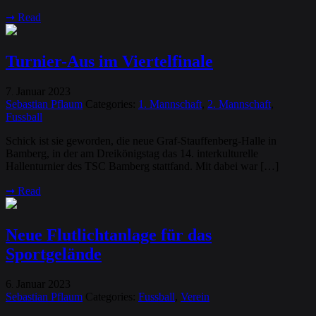
➞
Read
Turnier-Aus im Viertelfinale
7
Januar
2023
.
Sebastian Pflaum
Categories:
1. Mannschaft
,
2. Mannschaft
,
Fussball
Schick ist sie geworden, die neue Graf-Stauffenberg-Halle in
Bamberg, in der am Dreikönigstag das 14. interkulturelle
Hallenturnier des TSC Bamberg stattfand. Mit dabei war […]
➞
Read
Neue Flutlichtanlage für das
Sportgelände
6
Januar
2023
.
Sebastian Pflaum
Categories:
Fussball
,
Verein