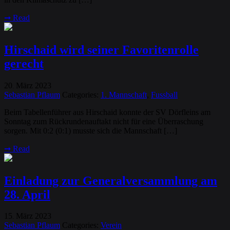
➞
Read
Hirschaid wird seiner Favoritenrolle
gerecht
20
März
2023
.
Sebastian Pflaum
Categories:
1. Mannschaft
,
Fussball
Beim Tabellenführer aus Hirschaid konnte der SV Dörfleins am
Sonntag zum Rückrundenauftakt nicht für eine Überraschung
sorgen. Mit 0:2 (0:1) musste sich die Mannschaft […]
➞
Read
Einladung zur Generalversammlung am
28. April
15
März
2023
.
Sebastian Pflaum
Categories:
Verein