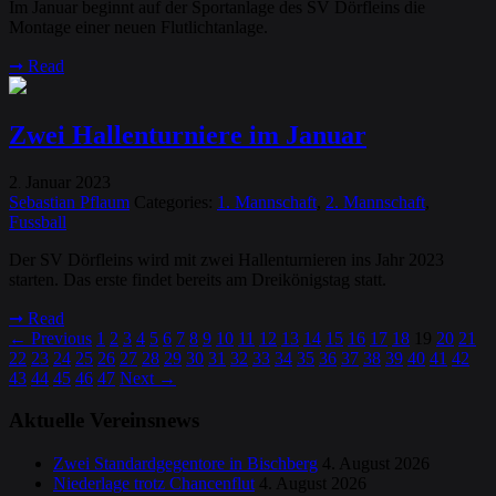
Im Januar beginnt auf der Sportanlage des SV Dörfleins die
Montage einer neuen Flutlichtanlage.
➞
Read
Zwei Hallenturniere im Januar
2
Januar
2023
.
Sebastian Pflaum
Categories:
1. Mannschaft
,
2. Mannschaft
,
Fussball
Der SV Dörfleins wird mit zwei Hallenturnieren ins Jahr 2023
starten. Das erste findet bereits am Dreikönigstag statt.
➞
Read
←
Previous
1
2
3
4
5
6
7
8
9
10
11
12
13
14
15
16
17
18
19
20
21
22
23
24
25
26
27
28
29
30
31
32
33
34
35
36
37
38
39
40
41
42
43
44
45
46
47
Next
→
Aktuelle Vereinsnews
Zwei Standardgegentore in Bischberg
4. August 2026
Niederlage trotz Chancenflut
4. August 2026