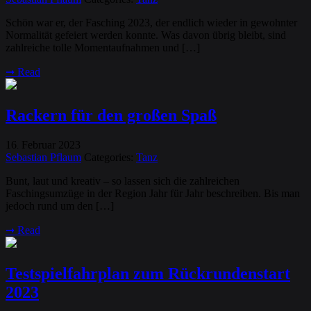
Schön war er, der Fasching 2023, der endlich wieder in gewohnter
Normalität gefeiert werden konnte. Was davon übrig bleibt, sind
zahlreiche tolle Momentaufnahmen und […]
➞
Read
Rackern für den großen Spaß
16
Februar
2023
.
Sebastian Pflaum
Categories:
Tanz
Bunt, laut und kreativ – so lassen sich die zahlreichen
Faschingsumzüge in der Region Jahr für Jahr beschreiben. Bis man
jedoch rund um den […]
➞
Read
Testspielfahrplan zum Rückrundenstart
2023