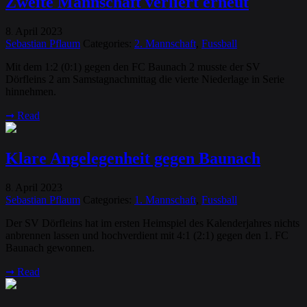
Zweite Mannschaft verliert erneut
8
April
2023
.
Sebastian Pflaum
Categories:
2. Mannschaft
,
Fussball
Mit dem 1:2 (0:1) gegen den FC Baunach 2 musste der SV
Dörfleins 2 am Samstagnachmittag die vierte Niederlage in Serie
hinnehmen.
➞
Read
Klare Angelegenheit gegen Baunach
8
April
2023
.
Sebastian Pflaum
Categories:
1. Mannschaft
,
Fussball
Der SV Dörfleins hat im ersten Heimspiel des Kalenderjahres nichts
anbrennen lassen und hochverdient mit 4:1 (2:1) gegen den 1. FC
Baunach gewonnen.
➞
Read