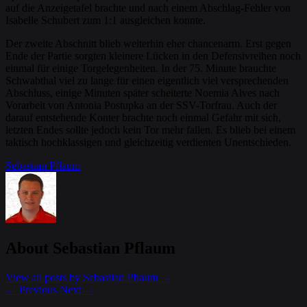
auf die Anzeigetafel brachte und nach einem Abschlag-Fehler von
Isabelle Schubert zum 1:1 ausgleichen konnte.
Der zweite Abschnitt blieb weiterhin eher chancenarm. Erst gegen
Ende der Partie sorgten kleinere Lücken in den Defensivreihen noch
einmal für einige Torgelegenheiten. In der 75. Minute brauchte
Schwabthal viel zu lange für einen eigentlich viel versprechenden
Abschluss, einige Minuten später scheiterte Noemia Alves nach
Vorarbeit von Antonia Postupka an der SSV-Torfrau. Auch der
darauf entstehende Konter brachte noch einmal Gefahr mit sich,
letzten Endes sollte jedoch kein Tor mehr fallen. Es blieb bei einem
taktisch hochklassigen und gleichzeitig verdienten Unentschieden.
Sebastian Pflaum
About Sebastian Pflaum
View all posts by Sebastian Pflaum
→
←
Previous
Next
→