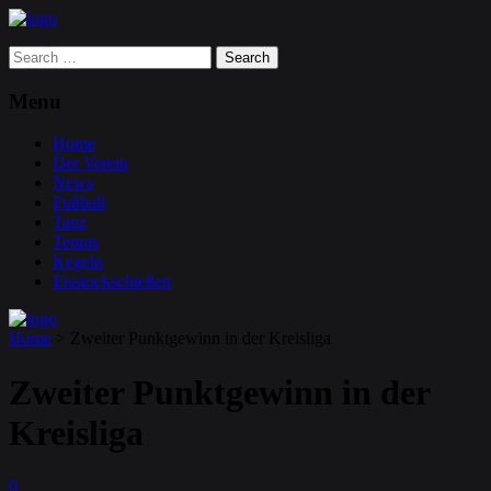
Search
for:
Menu
Home
Der Verein
News
Fußball
Tanz
Tennis
Kegeln
Eisstockschießen
Home
>
Zweiter Punktgewinn in der Kreisliga
Zweiter Punktgewinn in der
Kreisliga
0