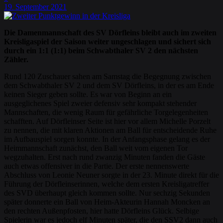
19
September
2021
.
Die Damenmannschaft des SV Dörfleins bleibt auch im zweiten
Kreisligaspiel der Saison weiter ungeschlagen und sichert sich
durch ein 1:1 (1:1) beim Schwabthaler SV 2 den nächsten
Zähler.
Rund 120 Zuschauer sahen am Samstag die Begegnung zwischen
dem Schwabthaler SV 2 und dem SV Dörfleins, in der es am Ende
keinen Sieger geben sollte. Es war von Beginn an ein
ausgeglichenes Spiel zweier defensiv sehr kompakt stehender
Mannschaften, die wenig Raum für gefährliche Torgelegenheiten
schafften. Auf Dörfleinser Seite ist hier vor allem Michelle Porzelt
zu nennen, die mit klaren Aktionen am Ball für entscheidende Ruhe
im Aufbauspiel sorgen konnte. In der Anfangsphase gelang es der
Heimmannschaft zunächst, den Ball weit vom eigenen Tor
wegzuhalten. Erst nach rund zwanzig Minuten fanden die Gäste
auch etwas offensiver in die Partie. Der erste nennenswerte
Abschluss von Leonie Neuner sorgte in der 23. Minute direkt für die
Führung der Dörfleinserinnen, welche dem ersten Kreisligatreffer
des SVD überhaupt gleich kommen sollte. Nur sechzig Sekunden
später donnerte ein Ball von Heim-Akteurin Hannah Moncken an
den rechten Außenpfosten, hier hatte Dörfleins Glück. Selbige
Spielerin war es jedoch elf Minuten später, die den SSV2 dann auch