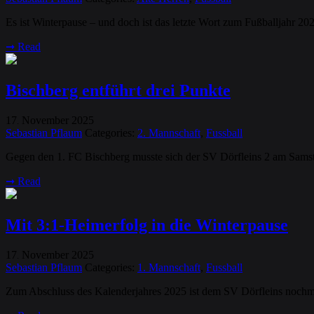
Es ist Winterpause – und doch ist das letzte Wort zum Fußballjahr 2
➞
Read
Bischberg entführt drei Punkte
17
November
2025
.
Sebastian Pflaum
Categories:
2. Mannschaft
,
Fussball
Gegen den 1. FC Bischberg musste sich der SV Dörfleins 2 am Samsta
➞
Read
Mit 3:1-Heimerfolg in die Winterpause
17
November
2025
.
Sebastian Pflaum
Categories:
1. Mannschaft
,
Fussball
Zum Abschluss des Kalenderjahres 2025 ist dem SV Dörfleins nochm