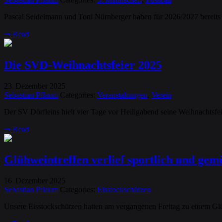
Pascal Seidelmann und Toni Nürnberger haben für 2026/2027 bereits ve
➞
Read
Die SVD-Weihnachtsfeier 2025
23
Dezember
2025
.
Sebastian Pflaum
Categories:
Veranstaltungen
,
Verein
Der SV Dörfleins hielt vier Tage vor Heiligabend seine Weihnachts
➞
Read
Glühweintreffen verlief sportlich und gem
16
Dezember
2025
.
Sebastian Pflaum
Categories:
Eisstockschützen
Unsere Eisstockschützen hatten am vergangenen Freitag zu einem Glü