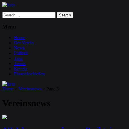
Search
for:
Menu
Home
Der Verein
News
Fußball
Tanz
Tennis
Kegeln
Eisstockschießen
Home
>
Vereinsnews
>
Page 3
Vereinsnews