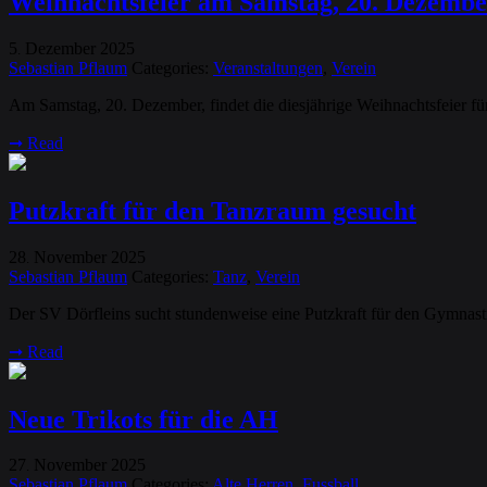
Weihnachtsfeier am Samstag, 20. Dezembe
5
Dezember
2025
.
Sebastian Pflaum
Categories:
Veranstaltungen
,
Verein
Am Samstag, 20. Dezember, findet die diesjährige Weihnachtsfeier für
➞
Read
Putzkraft für den Tanzraum gesucht
28
November
2025
.
Sebastian Pflaum
Categories:
Tanz
,
Verein
Der SV Dörfleins sucht stundenweise eine Putzkraft für den Gymnas
➞
Read
Neue Trikots für die AH
27
November
2025
.
Sebastian Pflaum
Categories:
Alte Herren
,
Fussball