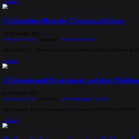
➞
Read
Glühweintreffen der Eisstockschützen
10
Dezember
2025
.
Sebastian Pflaum
Categories:
Eisstockschützen
Am Freitag, 12. Dezember, treffen sich unsere Eisstockschützen ab 1
➞
Read
Glühwein und Bratwürste auf dem Weihn
8
Dezember
2025
.
Sebastian Pflaum
Categories:
Veranstaltungen
,
Verein
Am Sonntag, den 14. Dezember, findet von 12:00 Uhr bis 20:00 Uhr 
➞
Read