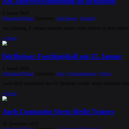
AH-Jahresversammlung an Dreikönig
4
Januar
2026
.
Sebastian Pflaum
Categories:
Alte Herren
,
Fussball
Am Dienstag, 6. Januar, kommen unsere Alten Herren zu ihrer Jahr
➞
Read
Dörfleinser Faschingsball am 31. Januar
2
Januar
2026
.
Sebastian Pflaum
Categories:
Tanz
,
Veranstaltungen
,
Verein
Auch 2026 veranstaltet der SV Dörfleins wieder seinen beliebten Fa
➞
Read
Auch Constantin Stretz bleibt Trainer
30
Dezember
2025
.
Sebastian Pflaum
Categories:
3. Mannschaft
,
Fussball