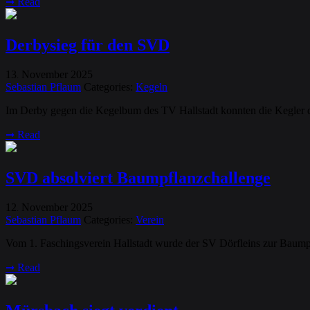
➞
Read
Derbysieg für den SVD
13
November
2025
.
Sebastian Pflaum
Categories:
Kegeln
Im Derby gegen die Kegelbum des TV Hallstadt konnten die Kegler de
➞
Read
SVD absolviert Baumpflanzchallenge
12
November
2025
.
Sebastian Pflaum
Categories:
Verein
Vom 1. Faschingsverein Hallstadt wurde der SV Dörfleins zur Baump
➞
Read