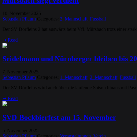
Mürsbach siegt verdient
10
November
2025
.
Sebastian Pflaum
Categories:
2. Mannschaft
,
Fussball
Der SV Dörfleins 2 hat auswärts beim VfL Mürsbach trotz einer starken
➞
Read
Seidelmann und Nürnberger bleiben bis 20
7
November
2025
.
Sebastian Pflaum
Categories:
1. Mannschaft
,
2. Mannschaft
,
Fussball
Der SV Dörfleins wird auch über die laufende Saison hinaus mit Pas
➞
Read
SVD-Bockbierfest am 15. November
5
November
2025
.
Sebastian Pflaum
Categories:
Veranstaltungen
,
Verein