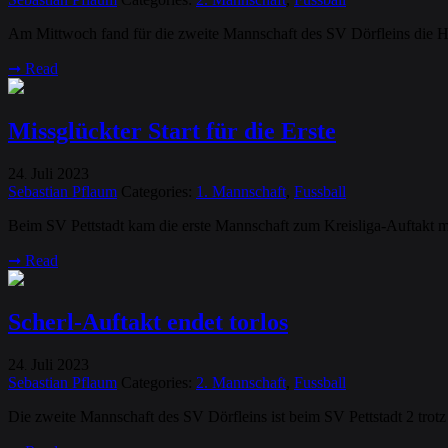
Am Mittwoch fand für die zweite Mannschaft des SV Dörfleins die H
➞
Read
Missglückter Start für die Erste
24
Juli
2023
.
Sebastian Pflaum
Categories:
1. Mannschaft
,
Fussball
Beim SV Pettstadt kam die erste Mannschaft zum Kreisliga-Auftakt 
➞
Read
Scherl-Auftakt endet torlos
24
Juli
2023
.
Sebastian Pflaum
Categories:
2. Mannschaft
,
Fussball
Die zweite Mannschaft des SV Dörfleins ist beim SV Pettstadt 2 trot