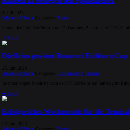
Knaben 15 besiegen den Spitzenreiter
1
Juli
2023
.
Sebastian Pflaum
Categories:
Tennis
Gegen den Tabellenführer vom TC Bamberg 2 hat unsere U15-Tennism
➞
Read
Dörfleins gewinnt Brauerei Eichhorn Cup
25
Juni
2023
.
Sebastian Pflaum
Categories:
1. Mannschaft
,
Fussball
In einem engen Finale hat sich der SV Dörfleins am Samstag im Elf
➞
Read
Erfolgreiches Wochenende für die Tennisa
22
Juni
2023
.
Sebastian Pflaum
Categories:
Tennis