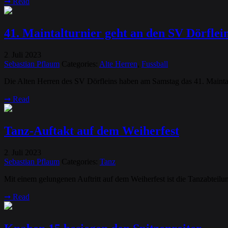
➞
Read
41. Maintalturnier geht an den SV Dörflei
2
Juli
2023
.
Sebastian Pflaum
Categories:
Alte Herren
,
Fussball
Die Alten Herren des SV Dörfleins haben am Samstag das 41. Maintal
➞
Read
Tanz-Auftakt auf dem Weiherfest
2
Juli
2023
.
Sebastian Pflaum
Categories:
Tanz
Mit einem gelungenen Auftritt auf dem Weiherfest ist die Tanzabteilu
➞
Read