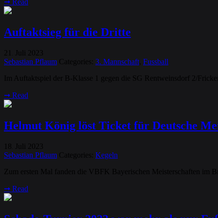
➞
Read
Auftaktsieg für die Dritte
21
Juli
2023
.
Sebastian Pflaum
Categories:
3. Mannschaft
,
Fussball
Im Auftaktspiel der B-Klasse 1 gegen die SG Rentweinsdorf 2/Frickend
➞
Read
Helmut König löst Ticket für Deutsche Mei
18
Juli
2023
.
Sebastian Pflaum
Categories:
Kegeln
Zum ersten Mal fanden die VBFK Bayerischen Meisterschaften im Br
➞
Read