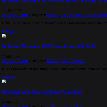
Schade-Turnier 2023 war mehr als nur Fu
12
Juli
2023
.
Sebastian Pflaum
Categories:
Fussball
,
Kleinfeldjugend
,
Veranstaltun
Beim 13. Schade-Gedächtnisturnier war in Dörfleins am Wochenende 
➞
Read
Schade-Turnier 2023 am 8. und 9. Juli
7
Juli
2023
.
Sebastian Pflaum
Categories:
Fussball
,
Kleinfeldjugend
Rund 600 Mädchen und Jungen gehen am Wochenende beim Schade-Tur
➞
Read
Wenzel mit dem späten Schocker
6
Juli
2023
.
Sebastian Pflaum
Categories:
1. Mannschaft
,
Fussball