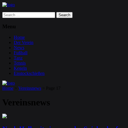
Search
for:
Menu
Home
Der Verein
News
Fußball
Tanz
Tennis
Kegeln
Eisstockschießen
Home
>
Vereinsnews
>
Page 17
Vereinsnews