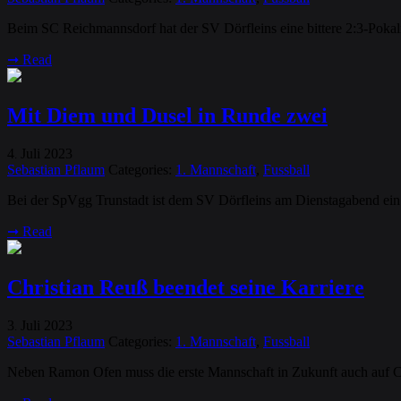
Beim SC Reichmannsdorf hat der SV Dörfleins eine bittere 2:3-Pokalni
➞
Read
Mit Diem und Dusel in Runde zwei
4
Juli
2023
.
Sebastian Pflaum
Categories:
1. Mannschaft
,
Fussball
Bei der SpVgg Trunstadt ist dem SV Dörfleins am Dienstagabend ein 
➞
Read
Christian Reuß beendet seine Karriere
3
Juli
2023
.
Sebastian Pflaum
Categories:
1. Mannschaft
,
Fussball
Neben Ramon Ofen muss die erste Mannschaft in Zukunft auch auf Chr