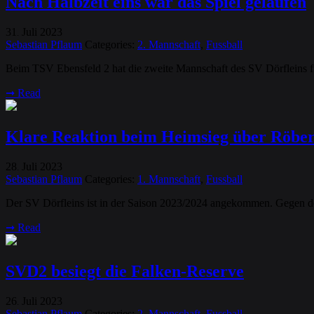
Nach Halbzeit eins war das Spiel gelaufen
31
Juli
2023
.
Sebastian Pflaum
Categories:
2. Mannschaft
,
Fussball
Beim TSV Ebensfeld 2 hat die zweite Mannschaft des SV Dörfleins f
➞
Read
Klare Reaktion beim Heimsieg über Röber
28
Juli
2023
.
Sebastian Pflaum
Categories:
1. Mannschaft
,
Fussball
Der SV Dörfleins ist in der Saison 2023/2024 angekommen. Gegen d
➞
Read
SVD2 besiegt die Falken-Reserve
26
Juli
2023
.
Sebastian Pflaum
Categories:
2. Mannschaft
,
Fussball