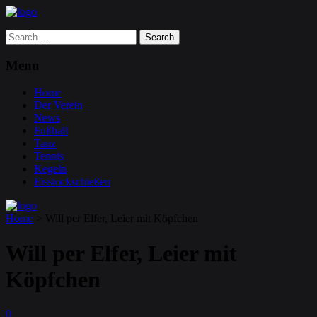
Search
for:
Menu
Home
Der Verein
News
Fußball
Tanz
Tennis
Kegeln
Eisstockschießen
Home
>
Will per Elfer, Leier mit Köpfchen
Will per Elfer, Leier mit
Köpfchen
0