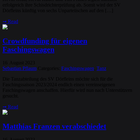
erfolgreich ihre Schisdrichterprüfung ab. Somit wird der SV
Dörfleins künftig von sechs Unparteiischen auf den […]
➞
Read
Crowdfunding für eigenen
Faschingswagen
16
August
2023
.
Sebastian Pflaum
Categories:
Faschingswagen
,
Tanz
Die Tanzabteilung des SV Dörfleins möchte sich für die
Faschingssaison 2023/2024 endlich einen vereinseigenen
Faschingswagen anschaffen. Hierfür wird nun nach Unterstützern
gesucht.
➞
Read
Matthias Franzen verabschiedet
16
August
2023
.