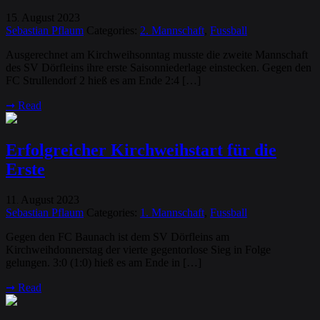
15
August
2023
.
Sebastian Pflaum
Categories:
2. Mannschaft
,
Fussball
Ausgerechnet am Kirchweihsonntag musste die zweite Mannschaft
des SV Dörfleins ihre erste Saisonniederlage einstecken. Gegen den
FC Strullendorf 2 hieß es am Ende 2:4 […]
➞
Read
Erfolgreicher Kirchweihstart für die
Erste
11
August
2023
.
Sebastian Pflaum
Categories:
1. Mannschaft
,
Fussball
Gegen den FC Baunach ist dem SV Dörfleins am
Kirchweihdonnerstag der vierte gegentorlose Sieg in Folge
gelungen. 3:0 (1:0) hieß es am Ende in […]
➞
Read