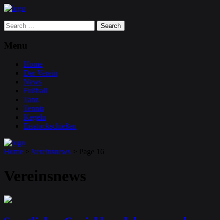
Search
for:
Menu
Home
Der Verein
News
Fußball
Tanz
Tennis
Kegeln
Eisstockschießen
Home
>
Vereinsnews
>
Page 16
Vereinsnews