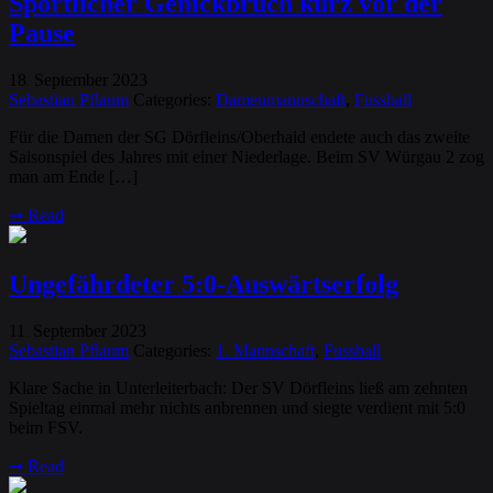
Sportlicher Genickbruch kurz vor der
Pause
18
September
2023
.
Sebastian Pflaum
Categories:
Damenmannschaft
,
Fussball
Für die Damen der SG Dörfleins/Oberhaid endete auch das zweite
Saisonspiel des Jahres mit einer Niederlage. Beim SV Würgau 2 zog
man am Ende […]
➞
Read
Ungefährdeter 5:0-Auswärtserfolg
11
September
2023
.
Sebastian Pflaum
Categories:
1. Mannschaft
,
Fussball
Klare Sache in Unterleiterbach: Der SV Dörfleins ließ am zehnten
Spieltag einmal mehr nichts anbrennen und siegte verdient mit 5:0
beim FSV.
➞
Read