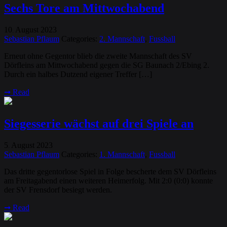
Sechs Tore am Mittwochabend
10
August
2023
.
Sebastian Pflaum
Categories:
2. Mannschaft
,
Fussball
Erneut ohne Gegentor blieb die zweite Mannschaft des SV
Dörfleins am Mittwochabend gegen die SG Baunach 2/Ebing 2.
Durch ein halbes Dutzend eigener Treffer […]
➞
Read
Siegesserie wächst auf drei Spiele an
5
August
2023
.
Sebastian Pflaum
Categories:
1. Mannschaft
,
Fussball
Das dritte gegentorlose Spiel in Folge bescherte dem SV Dörfleins
am Freitagabend einen weiteren Heimerfolg. Mit 2:0 (0:0) konnte
der SV Frensdorf besiegt werden.
➞
Read