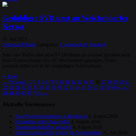
Geduldiger SVD siegt an Weichendorfer
Kerwa
31
Juli
2023
.
Sebastian Pflaum
Categories:
1. Mannschaft
,
Fussball
Satte vier Treffer sind dem SV Dörfleins im zweiten Spielabschnitt
beim Kirchweihspiel des SV Weichendorf gelungen. Vieles
passierte dabei erst in der endgültigen Schlussphase.
➞
Read
←
Previous
1
2
3
4
5
6
7
8
9
10
11
12
13
14
15
16
17
18
19
20
21
22
23
24
25
26
27
28
29
30
31
32
33
34
35
36
37
38
39
40
41
42
43
44
45
46
47
Next
→
Aktuelle Vereinsnews
Zwei Standardgegentore in Bischberg
4. August 2026
Niederlage trotz Chancenflut
4. August 2026
Traumstart endgültig verspielt
4. August 2026
Sommersaison 2026 geht in die Schlussphase
31. Juli 2026