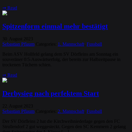
➞
Read
Spitzenform einmal mehr bestätigt
30
August
2023
.
Sebastian Pflaum
Categories:
1. Mannschaft
,
Fussball
Beim ASV Hollfeld gelang dem SV Dörfleins am Sonntag ein
souveräner 0:5-Auswärtserfolg, der bereits zur Halbzeitpause in
trockenen Tüchern schien.
➞
Read
Derbysieg nach perfektem Start
22
August
2023
.
Sebastian Pflaum
Categories:
2. Mannschaft
,
Fussball
Der SV Dörfleins 2 hat die Kirchweihniederlage gegen den FC
Strullendorf 2 gut weggesteckt. Gegen den SC Kemmern 2 gelang
dem Spitzenreiter der A-Klasse […]