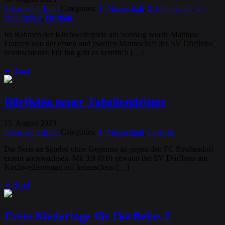
Sebastian Pflaum
Categories:
1. Mannschaft
,
2. Mannschaft
,
3.
Mannschaft
,
Fussball
Im Rahmen der Kirchweihspiele am Sonntag wurde Matthias
Franzen von der ersten und zweiten Mannschaft des SV Dörfleins
verabschiedet. Für ihn geht es beruflich […]
➞
Read
Dörfleins neuer Tabellendritter
15
August
2023
.
Sebastian Pflaum
Categories:
1. Mannschaft
,
Fussball
Die Serie an Spielen ohne Gegentor ist gegen den FC Strullendorf
erneut angewachsen. Mit 3:0 (0:0) gewann der SV Dörfleins am
Kirchweihsonntag auf heimischem […]
➞
Read
Erste Niederlage für Dörfleins 2