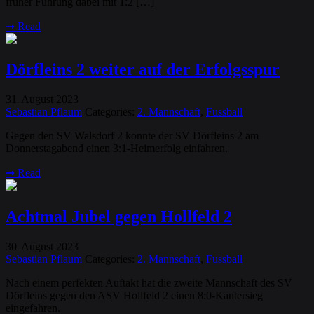
früher Führung dabei mit 1:2 […]
➞
Read
Dörfleins 2 weiter auf der Erfolgsspur
31
August
2023
.
Sebastian Pflaum
Categories:
2. Mannschaft
,
Fussball
Gegen den SV Walsdorf 2 konnte der SV Dörfleins 2 am
Donnerstagabend einen 3:1-Heimerfolg einfahren.
➞
Read
Achtmal Jubel gegen Hollfeld 2
30
August
2023
.
Sebastian Pflaum
Categories:
2. Mannschaft
,
Fussball
Nach einem perfekten Auftakt hat die zweite Mannschaft des SV
Dörfleins gegen den ASV Hollfeld 2 einen 8:0-Kantersieg
eingefahren.