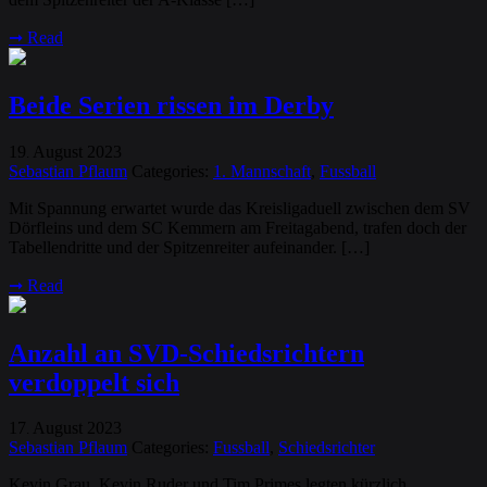
➞
Read
Beide Serien rissen im Derby
19
August
2023
.
Sebastian Pflaum
Categories:
1. Mannschaft
,
Fussball
Mit Spannung erwartet wurde das Kreisligaduell zwischen dem SV
Dörfleins und dem SC Kemmern am Freitagabend, trafen doch der
Tabellendritte und der Spitzenreiter aufeinander. […]
➞
Read
Anzahl an SVD-Schiedsrichtern
verdoppelt sich
17
August
2023
.
Sebastian Pflaum
Categories:
Fussball
,
Schiedsrichter
Kevin Grau, Kevin Ruder und Tim Primes legten kürzlich