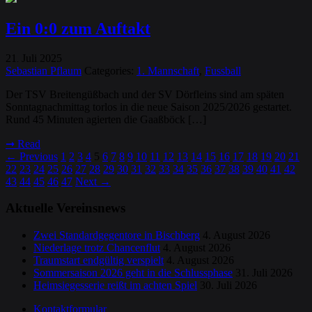
Ein 0:0 zum Auftakt
21
Juli
2025
.
Sebastian Pflaum
Categories:
1. Mannschaft
,
Fussball
Der TSV Breitengüßbach und der SV Dörfleins sind am späten
Sonntagnachmittag torlos in die neue Saison 2025/2026 gestartet.
Rund 45 Minuten agierten die Gaaßböck […]
➞
Read
←
Previous
1
2
3
4
5
6
7
8
9
10
11
12
13
14
15
16
17
18
19
20
21
22
23
24
25
26
27
28
29
30
31
32
33
34
35
36
37
38
39
40
41
42
43
44
45
46
47
Next
→
Aktuelle Vereinsnews
Zwei Standardgegentore in Bischberg
4. August 2026
Niederlage trotz Chancenflut
4. August 2026
Traumstart endgültig verspielt
4. August 2026
Sommersaison 2026 geht in die Schlussphase
31. Juli 2026
Heimsiegesserie reißt im achten Spiel
30. Juli 2026
Kontaktformular