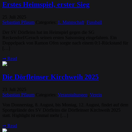
Erstes Heimspiel, erster Sieg
25
Juli
2025
.
Sebastian Pflaum
Categories:
1. Mannschaft
,
Fussball
Der SV Dörfleins hat im Heimspiel gegen die SG
Reckendorf/Gerach seinen ersten Saisonsieg eingefahren. Ein
Doppelpack von Ramon Ofen sorgte nach einem 0:1-Rückstand für
[…]
➞
Read
Die Dörfleinser Kirchweih 2025
23
Juli
2025
.
Sebastian Pflaum
Categories:
Veranstaltungen
,
Verein
Von Donnerstag, 8. August, bis Montag, 12. August, findet auf dem
Sportgelände des SV Dörfleins die Dörfleinser Kirchweih 2025
statt. Highlight ist einmal mehr […]
➞
Read