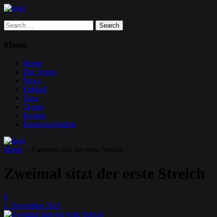
Search
for:
Menu
Home
Der Verein
News
Fußball
Tanz
Tennis
Kegeln
Eisstockschießen
Home
>
Zweimal sitzt der erste Streich
Zweimal sitzt der erste Streich
0
2
November
2021
.