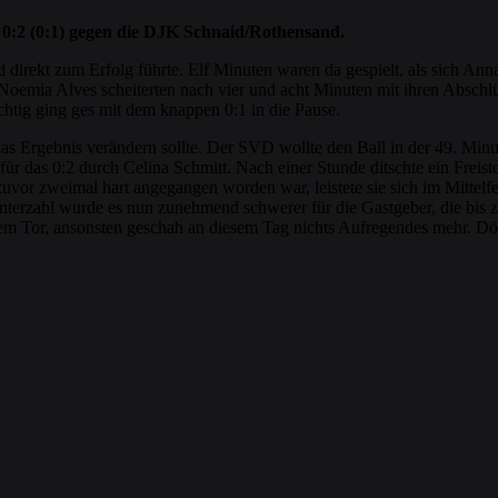
t 0:2 (0:1) gegen die DJK Schnaid/Rothensand.
d direkt zum Erfolg führte. Elf Minuten waren da gespielt, als sich A
oemia Alves scheiterten nach vier und acht Minuten mit ihren Abschlüs
chtig ging ges mit dem knappen 0:1 in die Pause.
as Ergebnis verändern sollte. Der SVD wollte den Ball in der 49. Minu
e für das 0:2 durch Celina Schmitt. Nach einer Stunde ditschte ein Frei
uvor zweimal hart angegangen worden war, leistete sie sich im Mittelfe
Unterzahl wurde es nun zunehmend schwerer für die Gastgeber, die bis z
m Tor, ansonsten geschah an diesem Tag nichts Aufregendes mehr. Dörfle