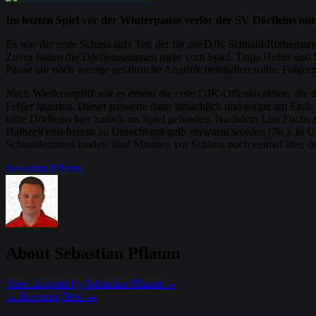
Im letzten Spiel vor der Winterpause verlor der SV Dörfleins mi
Es war der erste Schuss aufs Tor, der für die DJK Schnaid/Rothensan
Zuvor hatten die Dörfleinserinnen mehr vom Spiel. Tanja Holler und N
Pause nur noch wenige gefährliche Angriffe beinhalten sollte. Folgeri
Nach Wiederanpfiff war es erneut die erste DJK-Offensivaktion, die d
Fehler lauerten. Dieser passierte dann tatsächlich und sorgte am End
hätte Dörfleins hier zurück ins Spiel gefunden. Nachdem Lisa Fuchs z
Halbzeit eins bereits zu Unrecht mit gelb verwarnt worden (76.). In 
Schnaiderinnen landete fünf Minuten vor Schluss noch einmal über de
Sebastian Pflaum
About Sebastian Pflaum
View all posts by Sebastian Pflaum
→
←
Previous
Next
→