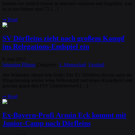
können wir endlich einmal so bisschen verdauen und begreifen, was
da in den letzten rund 72 […]
➞
Read
SV Dörfleins zieht nach großem Kampf
ins Relegations-Endspiel ein
6
Juni
2017
.
Sebastian Pflaum
Categories:
1. Mannschaft
,
Fussball
Der Wahnsinn nimmt kein Ende! Der SV Dörfleins bewies auch am
Pfingstmontag wieder seine Willenskraft und seinen Kampfgeist und
gewann gegen den FSV Unterleiterbach […]
➞
Read
Ex-Bayern-Profi Armin Eck kommt mit
Junior-Camp nach Dörfleins