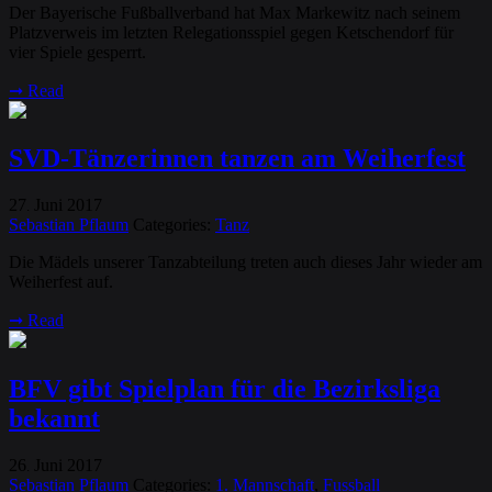
Der Bayerische Fußballverband hat Max Markewitz nach seinem
Platzverweis im letzten Relegationsspiel gegen Ketschendorf für
vier Spiele gesperrt.
➞
Read
SVD-Tänzerinnen tanzen am Weiherfest
27
Juni
2017
.
Sebastian Pflaum
Categories:
Tanz
Die Mädels unserer Tanzabteilung treten auch dieses Jahr wieder am
Weiherfest auf.
➞
Read
BFV gibt Spielplan für die Bezirksliga
bekannt
26
Juni
2017
.
Sebastian Pflaum
Categories:
1. Mannschaft
,
Fussball