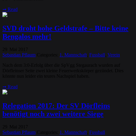
➞
Read
SVD droht hohe Geldstrafe – Bitte keine
Bengalos mehr!
29
Mai
2017
.
Sebastian Pflaum
Categories:
1. Mannschaft
,
Fussball
,
Verein
Nach dem 3:0-Erfolg über die SpVgg Stegaurach wurden auf
Dörfleinser Seite zwei kleine Feuerwerkskörper gezündet. Dies
könnte nun leider ein teures Nachspiel haben.
➞
Read
Relegation 2017: Der SV Dörfleins
benötigt noch zwei weitere Siege
29
Mai
2017
.
Sebastian Pflaum
Categories:
1. Mannschaft
,
Fussball