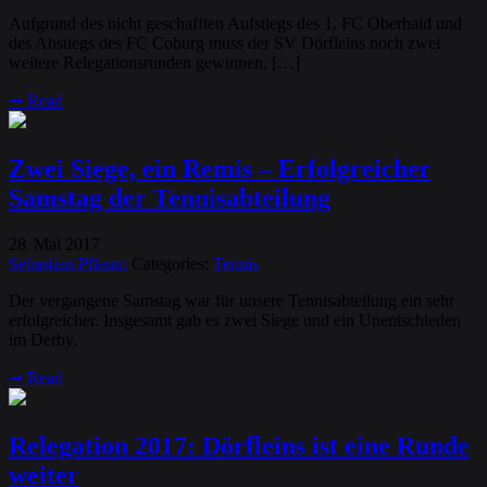
Aufgrund des nicht geschafften Aufstiegs des 1. FC Oberhaid und
des Abstiegs des FC Coburg muss der SV Dörfleins noch zwei
weitere Relegationsrunden gewinnen, […]
➞
Read
Zwei Siege, ein Remis – Erfolgreicher
Samstag der Tennisabteilung
28
Mai
2017
.
Sebastian Pflaum
Categories:
Tennis
Der vergangene Samstag war für unsere Tennisabteilung ein sehr
erfolgreicher. Insgesamt gab es zwei Siege und ein Unentschieden
im Derby.
➞
Read
Relegation 2017: Dörfleins ist eine Runde
weiter