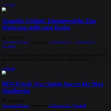
➞
Read
Transfer-Update: Eigengewächs Tim
Waltrapp stößt zum Kader
28
Juni
2017
.
Sebastian Pflaum
Categories:
1. Mannschaft
,
2. Mannschaft
,
Fussball
Es freut uns sehr zu sehen, dass auch die Jugend nach wie vor eine
große Rolle beim SV Dörfleins spielt. So dürfen wir in […]
➞
Read
BFV-Urteil: Vier Spiele Sperre für Max
Markewitz
28
Juni
2017
.
Sebastian Pflaum
Categories:
1. Mannschaft
,
Fussball