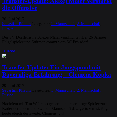
Transfer-Update: Alexej Maier verstärkt
die Offensive
30
Juni
2017
.
Sebastian Pflaum
Categories:
1. Mannschaft
,
2. Mannschaft
,
Fussball
Der SV Dörfleins hat Alexej Maier verpflichtet. Der 26-Jährige
Flügelspieler und Stürmer kommt vom SC Prölsdorf.
➞
Read
Transfer-Update: Ein Jungspund mit
Bayernliga-Erfahrung – Clemens Kopka
29
Juni
2017
.
Sebastian Pflaum
Categories:
1. Mannschaft
,
2. Mannschaft
,
Fussball
Nachdem mit Tim Waltrapp gestern ein erster junge Spieler zum
Kader der ersten und zweiten Mannschaft dazugestoßen ist, folgt
heute gleich der zweite: Clemens […]