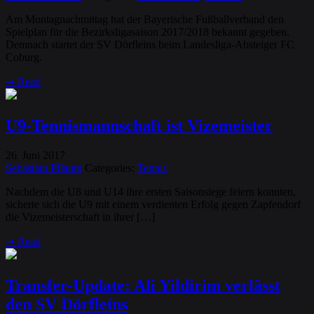
Am Montagnachmittag hat der Bayerische Fußballverband den
Spielplan für die Bezirksligasaison 2017/2018 bekannt gegeben.
Demnach startet der SV Dörfleins beim Landesliga-Absteiger FC
Coburg.
➞
Read
U9-Tennismannschaft ist Vizemeister
26
Juni
2017
.
Sebastian Pflaum
Categories:
Tennis
Nachdem die U8 und U14 ihre ersten Saisonsiege feiern konnten,
sicherte sich die U9 mit einem verdienten Erfolg gegen Zapfendorf
die Vizemeisterschaft in ihrer […]
➞
Read
Transfer-Update: Ali Yildirim verlässt
den SV Dörfleins