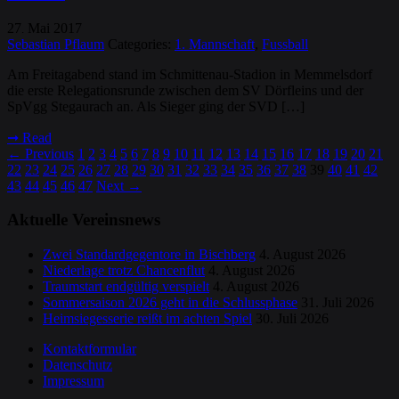
27
Mai
2017
.
Sebastian Pflaum
Categories:
1. Mannschaft
,
Fussball
Am Freitagabend stand im Schmittenau-Stadion in Memmelsdorf
die erste Relegationsrunde zwischen dem SV Dörfleins und der
SpVgg Stegaurach an. Als Sieger ging der SVD […]
➞
Read
←
Previous
1
2
3
4
5
6
7
8
9
10
11
12
13
14
15
16
17
18
19
20
21
22
23
24
25
26
27
28
29
30
31
32
33
34
35
36
37
38
39
40
41
42
43
44
45
46
47
Next
→
Aktuelle Vereinsnews
Zwei Standardgegentore in Bischberg
4. August 2026
Niederlage trotz Chancenflut
4. August 2026
Traumstart endgültig verspielt
4. August 2026
Sommersaison 2026 geht in die Schlussphase
31. Juli 2026
Heimsiegesserie reißt im achten Spiel
30. Juli 2026
Kontaktformular
Datenschutz
Impressum