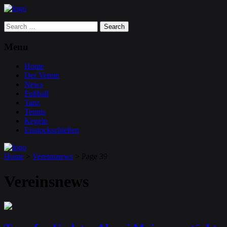
Search
for:
Menu
Home
Der Verein
News
Fußball
Tanz
Tennis
Kegeln
Eisstockschießen
Home
>
Vereinsnews
>
Page 39
Vereinsnews