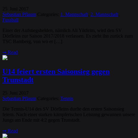
25
Juni
2017
.
Sebastian Pflaum
Categories:
1. Mannschaft
,
2. Mannschaft
,
Fussball
Einer der Aufstiegshelden, nämlich Ali Yildirim, wird den SV
Dörfleins zur Saison 2017/2018 verlassen. Es zieht ihn zurück zum
TSC Bamberg, von wo er […]
➞
Read
U14 feiert ersten Saisonsieg gegen
Trunstadt
25
Juni
2017
.
Sebastian Pflaum
Categories:
Tennis
Die Tennis-U14 des SV Dörfleins durfte den ersten Saisonsieg
feiern. Nach einer starken kämpferischen Leistung gewannen unsere
Jungs am Ende mit 4:2 gegen Trunstadt.
➞
Read