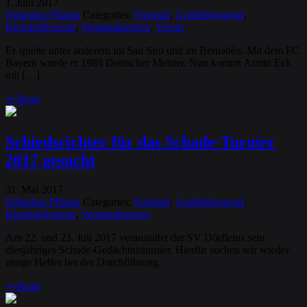
1
Juni
2017
.
Sebastian Pflaum
Categories:
Fussball
,
Großfeldjugend
,
Kleinfeldjugend
,
Veranstaltungen
,
Verein
Er spielte unter anderem im San Siro und im Bernabéu. Mit dem FC
Bayern wurde er 1989 Deutscher Meister. Nun kommt Armin Eck
mit […]
➞
Read
Schiedsrichter für das Schade-Turnier
2017 gesucht
31
Mai
2017
.
Sebastian Pflaum
Categories:
Fussball
,
Großfeldjugend
,
Kleinfeldjugend
,
Veranstaltungen
Am 22. und 23. Juli 2017 veranstaltet der SV Dörfleins sein
diesjähriges Schade-Gedächtnisturnier. Hierfür suchen wir wieder
einige Helfer bei der Durchführung.
➞
Read