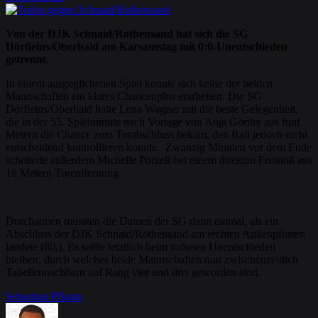
Von der DJK Schnaid/Rothensand hat sich die SG
Dörfleins/Oberhaid am Karsamstag mit 0:0-Unentschieden
getrennt.
In einem ausgeglichenen Spiel konnte sich keine der beiden
Mannschaften ein klares Chancenplus erarbeiten. Die SG
Dörfleins/Oberhaid hatte Lena Wagner mit die beste Gelegenheit,
die in der 55. Spielminute nach Vorlage von Anja Görtler aus fünf
Metern die Chance zum Torabschluss bekam, den Ball jedoch nicht
entscheidend kontrollieren konnte. Zwanzig Minuten vor dem Ende
scheiterte außerdem Michelle Porzelt bei einem direkten Freistoß aus
18 Metern Torentfernung.
Durchatmen mussten die Damen der SG dann einmal, als ein
Abschluss der DJK Schnaid/Rothensand am rechten Außenpfosten
landete (80.). Es sollte letztlich beim torlosen Unentschieden
bleiben, durch welches beide Mannschaften nun zwischenzeitlich
Tabellennachbarn auf Rang vier und drei geworden sind.
Sebastian Pflaum