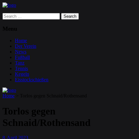
Search
for:
Menu
Home
Der Verein
News
Fußball
Tanz
Tennis
Kegeln
Eisstockschießen
Home
>
Torlos gegen Schnaid/Rothensand
Torlos gegen
Schnaid/Rothensand
8
April
2023
.