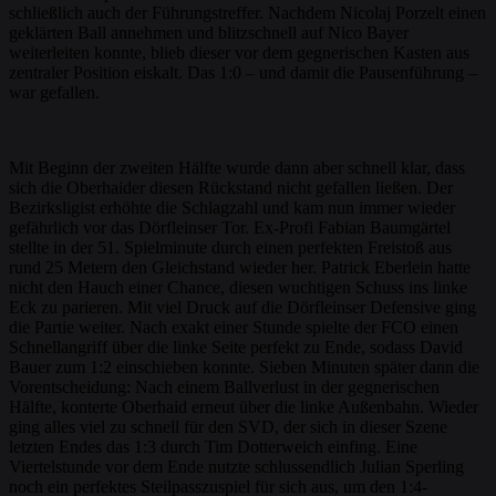
schließlich auch der Führungstreffer. Nachdem Nicolaj Porzelt einen
geklärten Ball annehmen und blitzschnell auf Nico Bayer
weiterleiten konnte, blieb dieser vor dem gegnerischen Kasten aus
zentraler Position eiskalt. Das 1:0 – und damit die Pausenführung –
war gefallen.
Mit Beginn der zweiten Hälfte wurde dann aber schnell klar, dass
sich die Oberhaider diesen Rückstand nicht gefallen ließen. Der
Bezirksligist erhöhte die Schlagzahl und kam nun immer wieder
gefährlich vor das Dörfleinser Tor. Ex-Profi Fabian Baumgärtel
stellte in der 51. Spielminute durch einen perfekten Freistoß aus
rund 25 Metern den Gleichstand wieder her. Patrick Eberlein hatte
nicht den Hauch einer Chance, diesen wuchtigen Schuss ins linke
Eck zu parieren. Mit viel Druck auf die Dörfleinser Defensive ging
die Partie weiter. Nach exakt einer Stunde spielte der FCO einen
Schnellangriff über die linke Seite perfekt zu Ende, sodass David
Bauer zum 1:2 einschieben konnte. Sieben Minuten später dann die
Vorentscheidung: Nach einem Ballverlust in der gegnerischen
Hälfte, konterte Oberhaid erneut über die linke Außenbahn. Wieder
ging alles viel zu schnell für den SVD, der sich in dieser Szene
letzten Endes das 1:3 durch Tim Dotterweich einfing. Eine
Viertelstunde vor dem Ende nutzte schlussendlich Julian Sperling
noch ein perfektes Steilpasszuspiel für sich aus, um den 1:4-