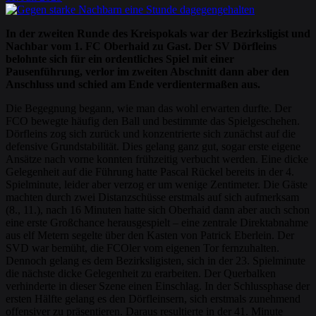
In der zweiten Runde des Kreispokals war der Bezirksligist und
Nachbar vom 1. FC Oberhaid zu Gast. Der SV Dörfleins
belohnte sich für ein ordentliches Spiel mit einer
Pausenführung, verlor im zweiten Abschnitt dann aber den
Anschluss und schied am Ende verdientermaßen aus.
Die Begegnung begann, wie man das wohl erwarten durfte. Der
FCO bewegte häufig den Ball und bestimmte das Spielgeschehen.
Dörfleins zog sich zurück und konzentrierte sich zunächst auf die
defensive Grundstabilität. Dies gelang ganz gut, sogar erste eigene
Ansätze nach vorne konnten frühzeitig verbucht werden. Eine dicke
Gelegenheit auf die Führung hatte Pascal Rückel bereits in der 4.
Spielminute, leider aber verzog er um wenige Zentimeter. Die Gäste
machten durch zwei Distanzschüsse erstmals auf sich aufmerksam
(8., 11.), nach 16 Minuten hatte sich Oberhaid dann aber auch schon
eine erste Großchance herausgespielt – eine zentrale Direktabnahme
aus elf Metern segelte über den Kasten von Patrick Eberlein. Der
SVD war bemüht, die FCOler vom eigenen Tor fernzuhalten.
Dennoch gelang es dem Bezirksligisten, sich in der 23. Spielminute
die nächste dicke Gelegenheit zu erarbeiten. Der Querbalken
verhinderte in dieser Szene einen Einschlag. In der Schlussphase der
ersten Hälfte gelang es den Dörfleinsern, sich erstmals zunehmend
offensiver zu präsentieren. Daraus resultierte in der 41. Minute