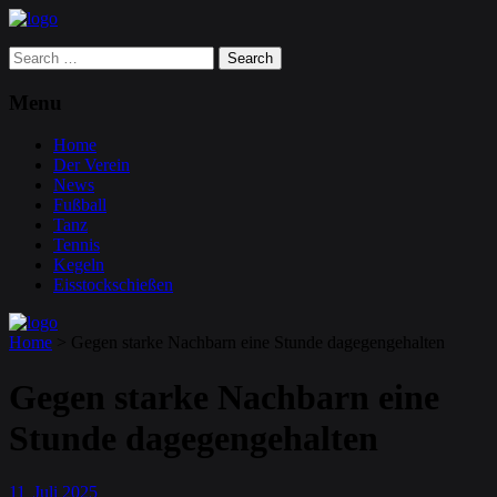
Search
for:
Menu
Home
Der Verein
News
Fußball
Tanz
Tennis
Kegeln
Eisstockschießen
Home
>
Gegen starke Nachbarn eine Stunde dagegengehalten
Gegen starke Nachbarn eine
Stunde dagegengehalten
11
Juli
2025
.