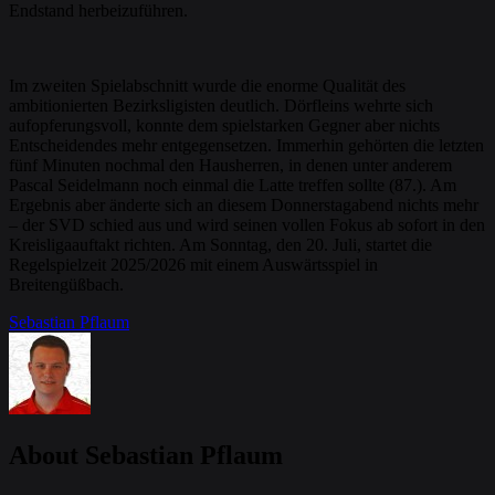
Endstand herbeizuführen.
Im zweiten Spielabschnitt wurde die enorme Qualität des
ambitionierten Bezirksligisten deutlich. Dörfleins wehrte sich
aufopferungsvoll, konnte dem spielstarken Gegner aber nichts
Entscheidendes mehr entgegensetzen. Immerhin gehörten die letzten
fünf Minuten nochmal den Hausherren, in denen unter anderem
Pascal Seidelmann noch einmal die Latte treffen sollte (87.). Am
Ergebnis aber änderte sich an diesem Donnerstagabend nichts mehr
– der SVD schied aus und wird seinen vollen Fokus ab sofort in den
Kreisligaauftakt richten. Am Sonntag, den 20. Juli, startet die
Regelspielzeit 2025/2026 mit einem Auswärtsspiel in
Breitengüßbach.
Sebastian Pflaum
About Sebastian Pflaum