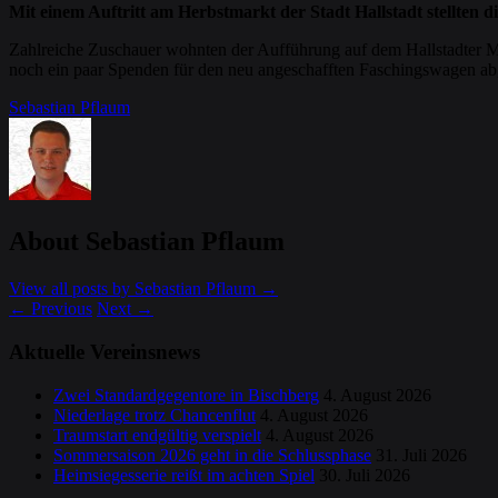
Mit einem Auftritt am Herbstmarkt der Stadt Hallstadt stellten
Zahlreiche Zuschauer wohnten der Aufführung auf dem Hallstadter M
noch ein paar Spenden für den neu angeschafften Faschingswagen ab
Sebastian Pflaum
About Sebastian Pflaum
View all posts by Sebastian Pflaum
→
←
Previous
Next
→
Aktuelle Vereinsnews
Zwei Standardgegentore in Bischberg
4. August 2026
Niederlage trotz Chancenflut
4. August 2026
Traumstart endgültig verspielt
4. August 2026
Sommersaison 2026 geht in die Schlussphase
31. Juli 2026
Heimsiegesserie reißt im achten Spiel
30. Juli 2026