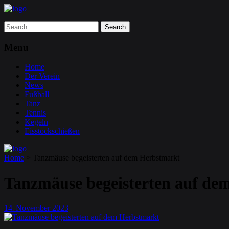
Search
for:
Menu
Home
Der Verein
News
Fußball
Tanz
Tennis
Kegeln
Eisstockschießen
Home
>
Tanzmäuse begeisterten auf dem Herbstmarkt
Tanzmäuse begeisterten auf de
14
November
2023
.