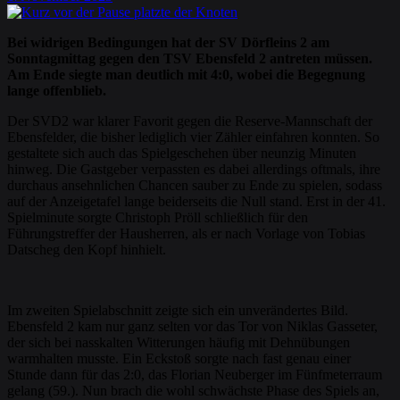
Bei widrigen Bedingungen hat der SV Dörfleins 2 am
Sonntagmittag gegen den TSV Ebensfeld 2 antreten müssen.
Am Ende siegte man deutlich mit 4:0, wobei die Begegnung
lange offenblieb.
Der SVD2 war klarer Favorit gegen die Reserve-Mannschaft der
Ebensfelder, die bisher lediglich vier Zähler einfahren konnten. So
gestaltete sich auch das Spielgeschehen über neunzig Minuten
hinweg. Die Gastgeber verpassten es dabei allerdings oftmals, ihre
durchaus ansehnlichen Chancen sauber zu Ende zu spielen, sodass
auf der Anzeigetafel lange beiderseits die Null stand. Erst in der 41.
Spielminute sorgte Christoph Pröll schließlich für den
Führungstreffer der Hausherren, als er nach Vorlage von Tobias
Datscheg den Kopf hinhielt.
Im zweiten Spielabschnitt zeigte sich ein unverändertes Bild.
Ebensfeld 2 kam nur ganz selten vor das Tor von Niklas Gasseter,
der sich bei nasskalten Witterungen häufig mit Dehnübungen
warmhalten musste. Ein Eckstoß sorgte nach fast genau einer
Stunde dann für das 2:0, das Florian Neuberger im Fünfmeterraum
gelang (59.). Nun brach die wohl schwächste Phase des Spiels an,