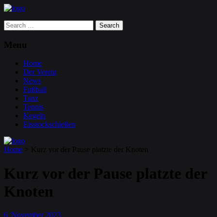
Search
for:
Menu
Home
Der Verein
News
Fußball
Tanz
Tennis
Kegeln
Eisstockschießen
Home
>
Kurz vor der Pause platzte der Knoten
Kurz vor der Pause platzte der
Knoten
6
November
2023
.