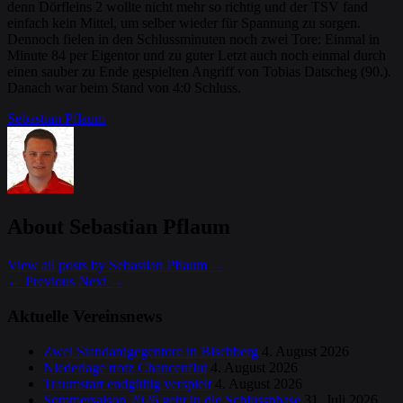
denn Dörfleins 2 wollte nicht mehr so richtig und der TSV fand
einfach kein Mittel, um selber wieder für Spannung zu sorgen.
Dennoch fielen in den Schlussminuten noch zwei Tore: Einmal in
Minute 84 per Eigentor und zu guter Letzt auch noch einmal durch
einen sauber zu Ende gespielten Angriff von Tobias Datscheg (90.).
Danach war beim Stand von 4:0 Schluss.
Sebastian Pflaum
About Sebastian Pflaum
View all posts by Sebastian Pflaum
→
←
Previous
Next
→
Aktuelle Vereinsnews
Zwei Standardgegentore in Bischberg
4. August 2026
Niederlage trotz Chancenflut
4. August 2026
Traumstart endgültig verspielt
4. August 2026
Sommersaison 2026 geht in die Schlussphase
31. Juli 2026