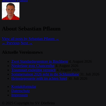
Sebastian Pflaum
About Sebastian Pflaum
View all posts by Sebastian Pflaum
→
←
Previous
Next
→
Aktuelle Vereinsnews
Zwei Standardgegentore in Bischberg
4. August 2026
Niederlage trotz Chancenflut
4. August 2026
Traumstart endgültig verspielt
4. August 2026
Sommersaison 2026 geht in die Schlussphase
31. Juli 2026
Heimsiegesserie reißt im achten Spiel
30. Juli 2026
Kontaktformular
Datenschutz
Impressum
© 2025 Copyright by SV Dörfleins