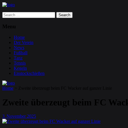
Search
for:
Menu
Home
Der Verein
News
Fußball
Tanz
Tennis
Kegeln
Eisstockschießen
Home
>
Zweite überzeugt beim FC Wacker auf ganzer Linie
Zweite überzeugt beim FC Wack
3
November
2025
.