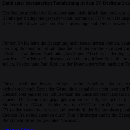
Dank einer bärenstarken Teamleistung ist dem SV Dörfleins 2 e
Der Stadionsprecher der Gastgeber hatte nicht falsch damit gelegen
Bamberger Stadtgebiet gesperrt waren, konnte der FCW sein Heimspi
Rasenspielfeld wird zu einem Kunstrasen umgebaut. Der Jahreszeit en
Für den SVD2 hätte die Begegnung nicht besser starten können, denn s
den Kopf hochnahm und sah, dass der Torhüter ein Stück zu weit vor se
Dörfleins 2 an diesem Nachmittag das Sagen, Abschlüsse allerdings 
wurde der Dörfleinser Schlussmann mit einem präzisen Freistoß erneut
stellen. Wieder hatte Paul Reul aus der Distanz getroffen, nachdem T
Die ersten Minuten des zweiten Spielabschnittes gehörten dann recht 
vielversprechende Szene der Gäste, die diesmal aber nicht in einem To
Diesmal aber parierte der Schlussmann der Gäste souverän, sodass das
erzielen. Der Szene vorangegangen war ein Freistoß, der noch stark p
Strafstoß für die Gäste entschied, war dem SVD2 die große Chance ge
(71.) – der Auswärtssieg war damit perfekt. In der Schlussphase pass
direkten Freistoßgelegenheit durch Toni Nürnberger endete die Begegnu
Punkt mehr als in der gesamten Vorsaison.