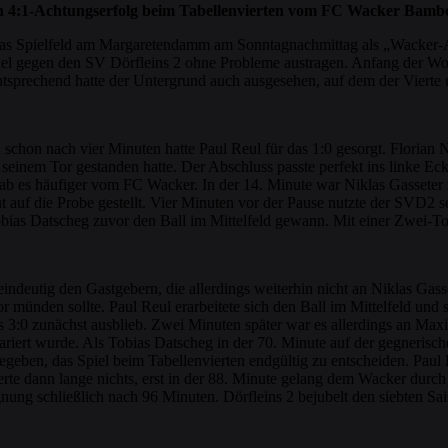
in 4:1-Achtungserfolg beim Tabellenvierten vom FC Wacker Bamber
, das Spielfeld am Margaretendamm am Sonntagnachmittag als „Wacker-
el gegen den SV Dörfleins 2 ohne Probleme austragen. Anfang der Woc
tsprechend hatte der Untergrund auch ausgesehen, auf dem der Vierte u
chon nach vier Minuten hatte Paul Reul für das 1:0 gesorgt. Florian Ne
inem Tor gestanden hatte. Der Abschluss passte perfekt ins linke Eck –
gab es häufiger vom FC Wacker. In der 14. Minute war Niklas Gasseter
 auf die Probe gestellt. Vier Minuten vor der Pause nutzte der SVD2 se
obias Datscheg zuvor den Ball im Mittelfeld gewann. Mit einer Zwei-To
eindeutig den Gastgebern, die allerdings weiterhin nicht an Niklas Gas
r münden sollte. Paul Reul erarbeitete sich den Ball im Mittelfeld und
 3:0 zunächst ausblieb. Zwei Minuten später war es allerdings an Maxi
ariert wurde. Als Tobias Datscheg in der 70. Minute auf der gegnerisc
geben, das Spiel beim Tabellenvierten endgültig zu entscheiden. Paul 
ierte dann lange nichts, erst in der 88. Minute gelang dem Wacker durc
ng schließlich nach 96 Minuten. Dörfleins 2 bejubelt den siebten Saiso