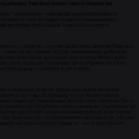
g gelungen. Paul Reul steuerte einen Dreierpack bei.
Acker“ zu bezeichnen. Während alle anderen Sportstätten im
he nämlich rollen die Bagger an und das hoch ausgelastete
nd der Sechste der Kreisklasse 1 nun aufeinandertrafen.
uberger schickte den Angreifer auf die Reise, der in der Folge kurz
 somit war der Gast früh in Front. Spielerisch hatte größtenteils
 zu einer ersten Parade gezwungen, rund zwanzig Minuten später
ine zweite richtig gute Gelegenheit, um das Ergebnis auf 2:0 zu
re-Führung ging es schließlich in die Kabinen.
seter vorbeikamen. In der 61. Minute dann endlich die nächste
 sprintete in der Folge im Alleingang vor das Wacker-Gehäuse.
milian Mayer, per Abstauber dann doch das dritte Dörfleinser Tor zu
hen Grundlinie zu Fall gebracht worden war und der Unparteiische auf
Reul trat zum Elfmeter an und verwandelte halbhoch in die Zentrale
h Timo Renk noch der 1:4-Anschlusstreffer nach einer Ecke. Mit einer
nsieg und steht nun mit 23 Zählern da – das ist jetzt schon ein