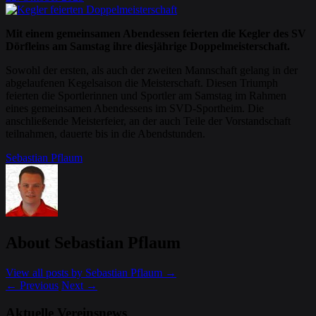
Mit einem gemeinsamen Abendessen feierten die Kegler des SV
Dörfleins am Samstag ihre diesjährige Doppelmeisterschaft.
Sowohl der ersten, als auch der zweiten Mannschaft gelang in der
abgelaufenen Kegelsaison die Meisterschaft. Diesen Triumph
feierten die Sportlerinnen und Sportler am Samstag im Rahmen
eines gemeinsamen Abendessens im SVD-Sportheim. Die
anschließende Meisterfeier, an der auch Teile der Vorstandschaft
teilnahmen, dauerte bis in die Abendstunden.
Sebastian Pflaum
About Sebastian Pflaum
View all posts by Sebastian Pflaum
→
←
Previous
Next
→
Aktuelle Vereinsnews