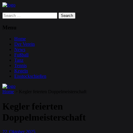
Search
for:
Menu
Home
Der Verein
News
Fußball
Tanz
Tennis
Kegeln
Eisstockschießen
Home
>
Kegler feierten Doppelmeisterschaft
Kegler feierten
Doppelmeisterschaft
22
Oktober
2025
.