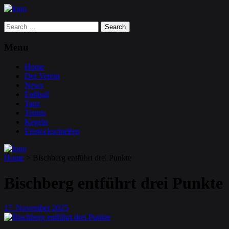
Search
for:
Menu
Home
Der Verein
News
Fußball
Tanz
Tennis
Kegeln
Eisstockschießen
Home
>
Bischberg entführt drei Punkte
Bischberg entführt drei Punkte
17
November
2025
.