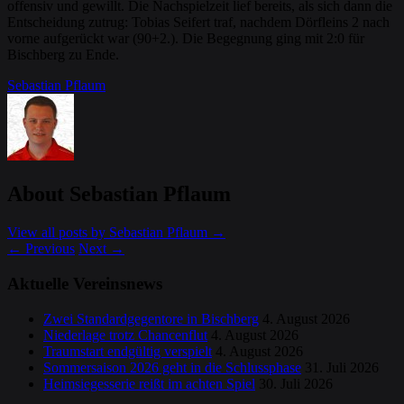
offensiv und gewillt. Die Nachspielzeit lief bereits, als sich dann die
Entscheidung zutrug: Tobias Seifert traf, nachdem Dörfleins 2 nach
vorne aufgerückt war (90+2.). Die Begegnung ging mit 2:0 für
Bischberg zu Ende.
Sebastian Pflaum
About Sebastian Pflaum
View all posts by Sebastian Pflaum
→
←
Previous
Next
→
Aktuelle Vereinsnews
Zwei Standardgegentore in Bischberg
4. August 2026
Niederlage trotz Chancenflut
4. August 2026
Traumstart endgültig verspielt
4. August 2026
Sommersaison 2026 geht in die Schlussphase
31. Juli 2026
Heimsiegesserie reißt im achten Spiel
30. Juli 2026