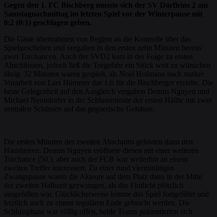
Gegen den 1. FC Bischberg musste sich der SV Dörfleins 2 am
Samstagnachmittag im letzten Spiel vor der Winterpause mit
0:2 (0:1) geschlagen geben.
Die Gäste übernahmen von Beginn an die Kontrolle über das
Spielgeschehen und vergaben in den ersten zehn Minuten bereits
zwei Torchancen. Auch der SVD2 kam in der Folge zu ersten
Abschlüssen, jedoch ließ die Torgefahr ein Stück weit zu wünschen
übrig. 32 Minuten waren gespielt, als Noel Hofmann nach starker
Vorarbeit von Lars Hümmer das 1:0 für die Bischberger erzielte. Die
beste Gelegenheit auf den Ausgleich vergaben Dennis Nguyen und
Michael Neundorfer in der Schlussminute der ersten Hälfte mit zwei
zentralen Schüssen auf das gegnerische Gehäuse.
Die ersten Minuten des zweiten Abschnitts gehörten dann den
Hausherren. Dennis Nguyen eröffnete diesen mit einer weiteren
Torchance (50.), aber auch der FCB war weiterhin an einem
zweiten Treffer interessiert. Zu einer rund vierminütigen
Zwangspause waren die Akteure auf dem Platz dann in der Mitte
der zweiten Halbzeit gezwungen, als das Flutlicht plötzlich
ausgefallen war. Glücklicherweise konnte das Spiel fortgeführt und
letztlich auch zu einem regulären Ende gebracht werden. Die
Schlussphase war völlig offen, beide Teams präsentierten sich