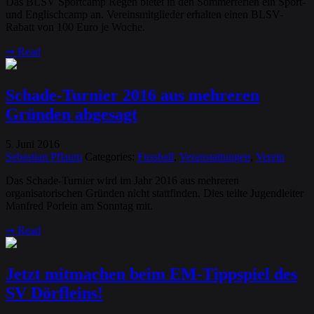
Das BLSV Sportcamp Regen bietet in den Sommerferien ein Sport-
und Englischcamp an. Vereinsmitglieder erhalten einen BLSV-
Rabatt von 100 Euro je Woche.
➞
Read
Schade-Turnier 2016 aus mehreren
Gründen abgesagt
5
Juni
2016
.
Sebastian Pflaum
Categories:
Fussball
,
Veranstaltungen
,
Verein
Das Schade-Turnier wird im Jahr 2016 aus mehreren
organisatorischen Gründen nicht stattfinden. Dies teilte Jugendleiter
Manfred Porlein am Sonntag mit.
➞
Read
Jetzt mitmachen beim EM-Tippspiel des
SV Dörfleins!