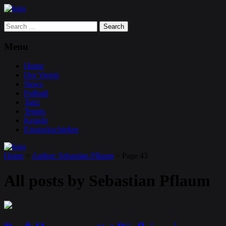
Search
for:
Menu
Home
Der Verein
News
Fußball
Tanz
Tennis
Kegeln
Eisstockschießen
Home
>
Author: Sebastian Pflaum
>
Page 43
All posts by
Sebastian Pflaum