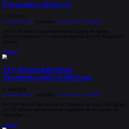
Priegendorf spielen 1:1
21
Mai
2016
.
Sebastian Pflaum
Categories:
2. Mannschaft
,
Fussball
Der SV Dörfleins 2 hat sich am letzten Spieltag der Saison
2015/2016 mit einem 1:1-Unentschieden von der DJK Priegendorf
getrennt.
➞
Read
TSV Mönchröden feiert
Vizemeisterschaft in Dörfleins
21
Mai
2016
.
Sebastian Pflaum
Categories:
1. Mannschaft
,
Fussball
Der TSV Mönchröden hat den SV Dörfleins am letzten Spieltag mit
3:1 (2:1) besiegt und hat damit den Sprung in die Relegation zur
Landesliga […]
➞
Read