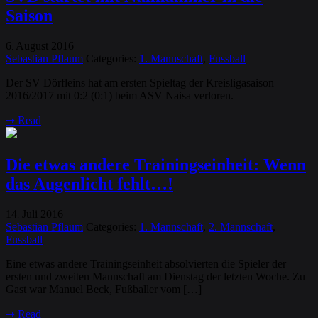
Saison
6
August
2016
.
Sebastian Pflaum
Categories:
1. Mannschaft
,
Fussball
Der SV Dörfleins hat am ersten Spieltag der Kreisligasaison
2016/2017 mit 0:2 (0:1) beim ASV Naisa verloren.
➞
Read
Die etwas andere Trainingseinheit: Wenn
das Augenlicht fehlt…!
14
Juli
2016
.
Sebastian Pflaum
Categories:
1. Mannschaft
,
2. Mannschaft
,
Fussball
Eine etwas andere Trainingseinheit absolvierten die Spieler der
ersten und zweiten Mannschaft am Dienstag der letzten Woche. Zu
Gast war Manuel Beck, Fußballer vom […]
➞
Read