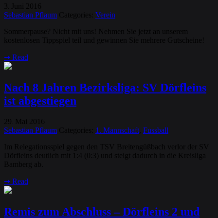
3
Juni
2016
.
Sebastian Pflaum
Categories:
Verein
Sommerpause? Nicht mit uns! Nehmen Sie jetzt an unserem
kostenlosen Tippspiel teil und gewinnen Sie mehrere Gutscheine!
➞
Read
Nach 8 Jahren Bezirksliga: SV Dörfleins
ist abgestiegen
29
Mai
2016
.
Sebastian Pflaum
Categories:
1. Mannschaft
,
Fussball
Im Relegationsspiel gegen den TSV Breitengüßbach verlor der SV
Dörfleins deutlich mit 1:4 (0:3) und steigt dadurch in die Kreisliga
Bamberg ab.
➞
Read
Remis zum Abschluss – Dörfleins 2 und