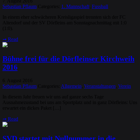
7
August
2016
.
Sebastian Pflaum
Categories:
1. Mannschaft
,
Fussball
In einem eher schwächeren Kreisligaspiel trennten sich der FC
Altendorf und der SV Dörfleins am Sonntagnachmittag mit 1:0
(1:0).
➞
Read
Bühne frei für die Dörfleinser Kirchweih
2016
6
August
2016
.
Sebastian Pflaum
Categories:
Allgemein
,
Veranstaltungen
,
Verein
In diesem Jahr freuen wir uns auf ganze sechs Tage
Ausnahmezustand bei uns am Sportplatz und in ganz Dörfleins: Uns
erwartet ein dickes Paket […]
➞
Read
SVD startet mit Nullnummer in die