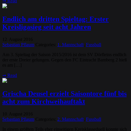
➞
Read
Endlich am dritten Spieltag: Erster
Kreisligasieg seit acht Jahren
12
August
2016
.
Sebastian Pflaum
Categories:
1. Mannschaft
,
Fussball
Am 3. Spieltag der Saison 2015/2016 ist dem SV Dörfleins endlich
der erste Dreier gelungen. Gegen den FC Eintracht Bamberg 2 hieß
es am […]
➞
Read
Grischa Deusel erzielt Saisontore fünf bis
acht zum Kirchweihauftakt
10
August
2016
.
Sebastian Pflaum
Categories:
2. Mannschaft
,
Fussball
In einem größten Teils eher einseitigen Kreisklasseduell konnte sich