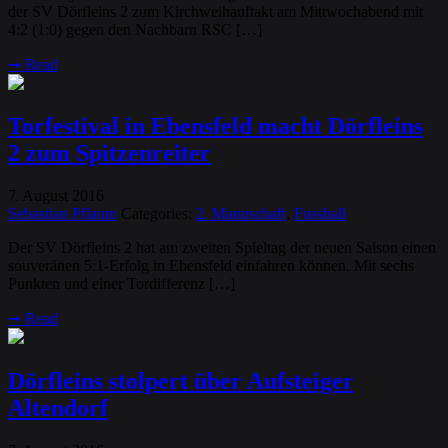
der SV Dörfleins 2 zum Kirchweihauftakt am Mittwochabend mit
4:2 (1:0) gegen den Nachbarn RSC […]
➞
Read
Torfestival in Ebensfeld macht Dörfleins
2 zum Spitzenreiter
7
August
2016
.
Sebastian Pflaum
Categories:
2. Mannschaft
,
Fussball
Der SV Dörfleins 2 hat am zweiten Spieltag der neuen Saison einen
souveränen 5:1-Erfolg in Ebensfeld einfahren können. Mit sechs
Punkten und einer Tordifferenz […]
➞
Read
Dörfleins stolpert über Aufsteiger
Altendorf