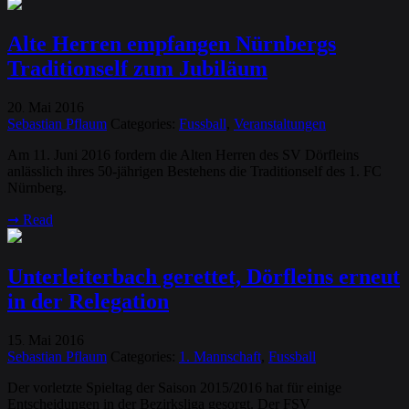
Alte Herren empfangen Nürnbergs
Traditionself zum Jubiläum
20
Mai
2016
.
Sebastian Pflaum
Categories:
Fussball
,
Veranstaltungen
Am 11. Juni 2016 fordern die Alten Herren des SV Dörfleins
anlässlich ihres 50-jährigen Bestehens die Traditionself des 1. FC
Nürnberg.
➞
Read
Unterleiterbach gerettet, Dörfleins erneut
in der Relegation
15
Mai
2016
.
Sebastian Pflaum
Categories:
1. Mannschaft
,
Fussball
Der vorletzte Spieltag der Saison 2015/2016 hat für einige
Entscheidungen in der Bezirksliga gesorgt. Der FSV