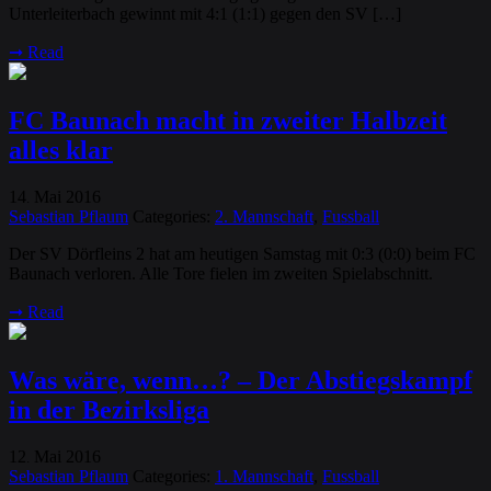
Unterleiterbach gewinnt mit 4:1 (1:1) gegen den SV […]
➞
Read
FC Baunach macht in zweiter Halbzeit
alles klar
14
Mai
2016
.
Sebastian Pflaum
Categories:
2. Mannschaft
,
Fussball
Der SV Dörfleins 2 hat am heutigen Samstag mit 0:3 (0:0) beim FC
Baunach verloren. Alle Tore fielen im zweiten Spielabschnitt.
➞
Read
Was wäre, wenn…? – Der Abstiegskampf
in der Bezirksliga
12
Mai
2016
.
Sebastian Pflaum
Categories:
1. Mannschaft
,
Fussball