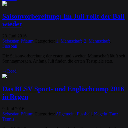
Saisonvorbereitung: Im Juli rollt der Ball
wieder
28
Juni
2016
.
Sebastian Pflaum
Categories:
1. Mannschaft
,
2. Mannschaft
,
Fussball
Die Saisonvorbereitung der ersten und zweiten Mannschaft läuft seit
Sonntagmorgen. Anfang Juli finden die ersten Testspiele statt.
➞
Read
Das BLSV Sport- und Englischcamp 2016
in Regen
9
Juni
2016
.
Sebastian Pflaum
Categories:
Allgemein
,
Fussball
,
Kegeln
,
Tanz
,
Tennis