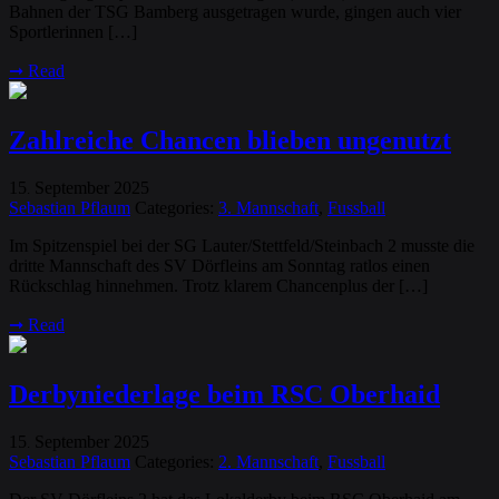
Bahnen der TSG Bamberg ausgetragen wurde, gingen auch vier
Sportlerinnen […]
➞
Read
Zahlreiche Chancen blieben ungenutzt
15
September
2025
.
Sebastian Pflaum
Categories:
3. Mannschaft
,
Fussball
Im Spitzenspiel bei der SG Lauter/Stettfeld/Steinbach 2 musste die
dritte Mannschaft des SV Dörfleins am Sonntag ratlos einen
Rückschlag hinnehmen. Trotz klarem Chancenplus der […]
➞
Read
Derbyniederlage beim RSC Oberhaid
15
September
2025
.
Sebastian Pflaum
Categories:
2. Mannschaft
,
Fussball