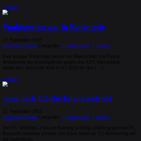
➞
Read
Punktgewinn war in Reichweite
22
September
2025
.
Sebastian Pflaum
Categories:
1. Mannschaft
,
Fussball
Eine knappe Niederlage musste die Mannschaft von Pascal
Seidelmann am Sonntagabend gegen den ASV Sassanfahrt
einstecken. Am Ende hieß es 0:1 (0:0) für den […]
➞
Read
Spiel nach 1:2-Rückstand gedreht
22
September
2025
.
Sebastian Pflaum
Categories:
2. Mannschaft
,
Fussball
Der SV Dörfleins 2 hat am Sonntag wichtige Zähler gegen den FC
Baunach einfahren können. Am Ende stand ein 3:2-Heimerfolg auf
der Habenseite.