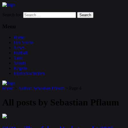
Search for:
Menu
Home
Der Verein
News
Fußball
Tanz
Tennis
Kegeln
Eisstockschießen
Home
>
Author: Sebastian Pflaum
>
Page 4
All posts by
Sebastian Pflaum