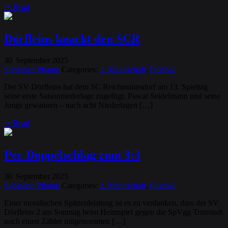
➞
Read
Dörfleins knackt den SCR
30
September
2025
.
Sebastian Pflaum
Categories:
1. Mannschaft
,
Fussball
Der SV Dörfleins hat dem SC Reichmannsdorf am 13. Spieltag
seine erste Saisonniederlage zugefügt. Pascal Seidelmann und seine
Jungs gewannen – nach acht Niederlagen […]
➞
Read
Per Doppelschlag zum 3:3
30
September
2025
.
Sebastian Pflaum
Categories:
2. Mannschaft
,
Fussball
Einer moralischen Spitzenleistung ist es zu verdanken, dass der SV
Dörfleins 2 am Sonntag beim Heimspiel gegen die SpVgg Trunstadt
noch einen Zähler mitgenommen […]