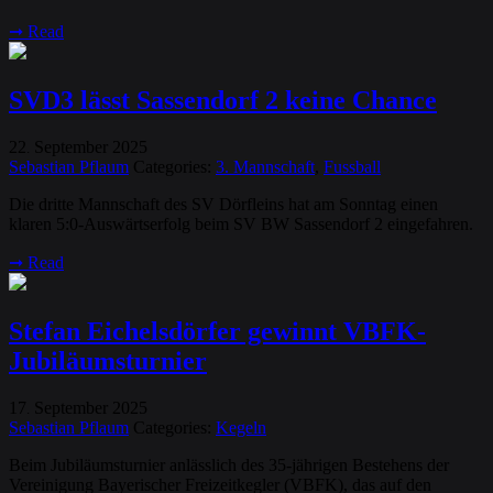
➞
Read
SVD3 lässt Sassendorf 2 keine Chance
22
September
2025
.
Sebastian Pflaum
Categories:
3. Mannschaft
,
Fussball
Die dritte Mannschaft des SV Dörfleins hat am Sonntag einen
klaren 5:0-Auswärtserfolg beim SV BW Sassendorf 2 eingefahren.
➞
Read
Stefan Eichelsdörfer gewinnt VBFK-
Jubiläumsturnier
17
September
2025
.
Sebastian Pflaum
Categories:
Kegeln
Beim Jubiläumsturnier anlässlich des 35-jährigen Bestehens der
Vereinigung Bayerischer Freizeitkegler (VBFK), das auf den