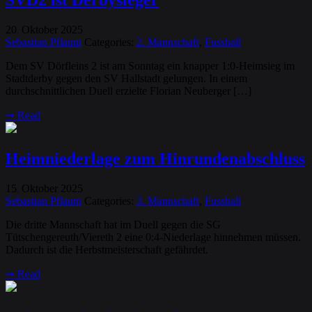
SVD2 ist Derbysieger
20
Oktober
2025
.
Sebastian Pflaum
Categories:
2. Mannschaft
,
Fussball
Dem SV Dörfleins 2 ist am Sonntag ein knapper 1:0-Heimsieg im
Stadtderby gegen den SV Hallstadt gelungen. In einem
durchschnittlichen Duell erzielte Florian Neuberger […]
➞
Read
Heimniederlage zum Hinrundenabschluss
15
Oktober
2025
.
Sebastian Pflaum
Categories:
3. Mannschaft
,
Fussball
Die dritte Mannschaft hat im Duell gegen die SG
Tütschengereuth/Viereth 2 eine 0:4-Niederlage hinnehmen müssen.
Dadurch ist die Herbstmeisterschaft gefährdet.
➞
Read