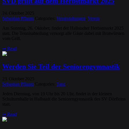
SVD grillt auf dem Herbstmarkt 2025
24
Oktober
2025
.
Sebastian Pflaum
Categories:
Veranstaltungen
,
Verein
Am Sonntag, 26. Oktober, findet der Hallstadter Herbstmarkt 2025
statt. Die Tennisabteilung versorgt alle Gäste dabei mit Bratwürsten
vom Grill.
➞
Read
Werden Sie Teil der Seniorengymnastik
23
Oktober
2025
.
Sebastian Pflaum
Categories:
Tanz
Jeden Dienstag, von 19 Uhr bis 20 Uhr, findet in der kleinen
Schulturnhalle in Hallstadt die Seniorengymnastik des SV Dörfleins
statt.
➞
Read