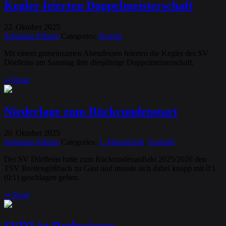
Kegler feierten Doppelmeisterschaft
22
Oktober
2025
.
Sebastian Pflaum
Categories:
Kegeln
Mit einem gemeinsamen Abendessen feierten die Kegler des SV
Dörfleins am Samstag ihre diesjährige Doppelmeisterschaft.
➞
Read
Niederlage zum Rückrundenstart
20
Oktober
2025
.
Sebastian Pflaum
Categories:
1. Mannschaft
,
Fussball
Der SV Dörfleins hatte zum Rückrundenauftakt 2025/2026 den
TSV Breitengüßbach zu Gast und musste sich dabei knapp mit 0:1
(0:1) geschlagen geben.
➞
Read