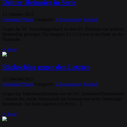
Dritter Heimsieg in Serie
13
Oktober
2025
.
Sebastian Pflaum
Categories:
1. Mannschaft
,
Fussball
Gegen die SG Vorra/Stappenbach ist dem SV Dörfleins ein weiterer
Heimerfolg gelungen. Ein knappes 3:2 (1:1) war es am Ende an der
Flurstraße.
➞
Read
Rückschlag gegen den Letzten
13
Oktober
2025
.
Sebastian Pflaum
Categories:
2. Mannschaft
,
Fussball
Gegen das Tabellenschlusslicht von der SG Drosendorf/Merkendorf
2 musste die zweite Mannschaft am Sonntag eine herbe Niederlage
hinnehmen. Am Ende stand es 3:6 (0:3) […]
➞
Read