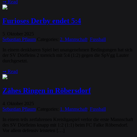
➞
Read
Furioses Derby endet 5:4
5
Oktober
2025
.
Sebastian Pflaum
Categories:
2. Mannschaft
,
Fussball
In einem denkbaren Spiel bei unangenehmen Bedingungen hat sich
der SV Dörfleins 2 torreich mit 5:4 (1:2) gegen die SpVgg Lauter
durchgesetzt.
➞
Read
Zähes Ringen in Röbersdorf
4
Oktober
2025
.
Sebastian Pflaum
Categories:
1. Mannschaft
,
Fussball
In einem teils zerfahrenen Kreisligaspiel verlor die erste Mannschaft
des SV Dörfleins knapp mit 1:2 (1:1) beim FC Falke Röbersdorf.
Vor allem defensiv leisteten […]