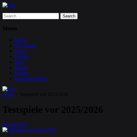
Search
for:
Menu
Home
Der Verein
News
Fußball
Tanz
Tennis
Kegeln
Eisstockschießen
Home
>
Testspiele vor 2025/2026
Testspiele vor 2025/2026
20
Juni
2025
.