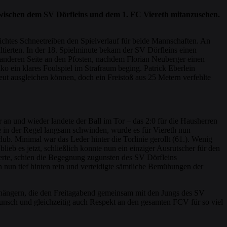
zwischen dem SV Dörfleins und dem 1. FC Viereth mitanzusehen.
dichtes Schneetreiben den Spielverlauf für beide Mannschaften. An
ltierten. In der 18. Spielminute bekam der SV Dörfleins einen
anderen Seite an den Pfosten, nachdem Florian Neuberger einen
ko ein klares Foulspiel im Strafraum beging. Patrick Eberlein
neut ausgleichen können, doch ein Freistoß aus 25 Metern verfehlte
an und wieder landete der Ball im Tor – das 2:0 für die Hausherren
fte in der Regel langsam schwinden, wurde es für Viereth nun
. Minimal war das Leder hinter die Torlinie gerollt (61.). Wenig
lieb es jetzt, schließlich konnte nun ein einziger Ausrutscher für den
ierte, schien die Begegnung zugunsten des SV Dörfleins
nun tief hinten rein und verteidigte sämtliche Bemühungen der
Anhängern, die den Freitagabend gemeinsam mit den Jungs des SV
kwunsch und gleichzeitig auch Respekt an den gesamten FCV für so viel