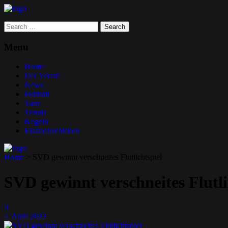
Search
for:
Menu
Home
Der Verein
News
Fußball
Tanz
Tennis
Kegeln
Eisstockschießen
Home
>
SVD gewinnt verschneites Flutlichtspiel
SVD gewinnt verschneites Flutli
0
4
April
2022
.