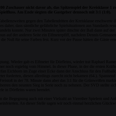
0 Zuschauer nicht davor ab, das Spitzenspiel der Kreisklasse 1 
pielfluss. Am Ende siegten die Gastgeber dennoch mit 3:1 (1:0).
Tabellenzweiten gegen den Tabellendritten der Kreisklasse erschwerte 
s daher, dass sämtliche gefährliche Spielsituationen aus Standards resu
deln konnte. Nur zwei Minuten später ditschte der Ball dann auf der 
e nun auf der anderen Seite ein Elfmeterpfiff, nachdem Dennis Getmanen
 die Null für seine Farben fest. Kurz vor der Pause hätten die Gäste er
ng. Wieder gab es Elfmeter für Dörfleins, wieder trat Raphael Ramer 
immer noch ergiebig vom Himmel. In dieser Phase, in der die ersten Krä
n Eichhorn im Zuge einer Ecke dann der Anschluss für den Fußballclub
ter forderten, diesen allerdings zurecht nicht bekamen (64.). Spannend b
Freistoß in der 78. Minute dann aber das 3:1 für die Grünweißen mark
ren den neunten Sieg in Serie noch zu nehmen. Der SVD stellte sich 
ele in Dörfleins waren beendet.
 an die Begegnung auch mit einer Vielzahl an Vierether Spielern und 
hineinfeierten. An dieser Stelle sagen wir noch einmal herzlichen Glüc