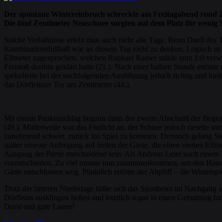
Der spontane Wintereinbruch schreckte am Freitagabend rund 20
Die fünf Zentimeter Neuschnee sorgten auf dem Platz für wenig S
Solche Verhältnisse erlebt man auch nicht alle Tage. Beim Duell des 
Kombinationsfußball war an diesem Tag nicht zu denken. Logisch ist e
Elfmeter zugesprochen, welchen Raphael Ramer solide zum 1:0 verwan
Freistoß dorthin geklärt hatte (21.). Nach einer halben Stunde ertönt
spekulierte bei der nachfolgenden Ausführung jedoch richtig und hielt
das Dörfleinser Tor um Zentimeter (44.).
Mit einem Paukenschlag begann dann der zweite Abschnitt der Begegnu
(49.). Mittlerweile war das Flutlicht an, der Schnee jedoch rieselte 
zunehmend schwer, zurück ins Spiel zu kommen. Dennoch gelang Stefa
später erneute Aufregung auf Seiten der Gäste, die einen vierten Elfme
Ausgang der Partie entscheidend sein. Als Andreas Leier nach einem 
vorentschieden. Zu viel musste nun zusammenkommen, um den Hausher
Gäste entschlossen weg. Pünktlich ertönte der Abpfiff – die Winterspi
Trotz der bitteren Niederlage füllte sich das Sportheim im Nachgang
Dörfleins ausklingen ließen und letztlich sogar in einen Geburtstag 
Durst und gute Laune!