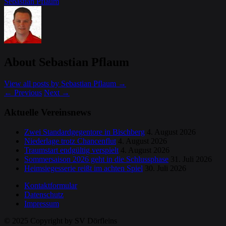
Sebastian Pflaum
About Sebastian Pflaum
View all posts by Sebastian Pflaum
→
←
Previous
Next
→
Aktuelle Vereinsnews
Zwei Standardgegentore in Bischberg
4. August 2026
Niederlage trotz Chancenflut
4. August 2026
Traumstart endgültig verspielt
4. August 2026
Sommersaison 2026 geht in die Schlussphase
31. Juli 2026
Heimsiegesserie reißt im achten Spiel
30. Juli 2026
Kontaktformular
Datenschutz
Impressum
© 2025 Copyright by SV Dörfleins