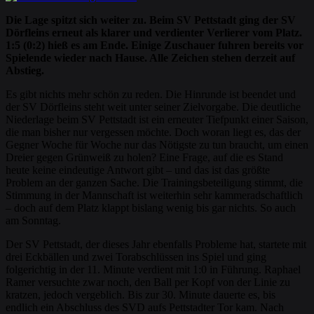
Die Lage spitzt sich weiter zu. Beim SV Pettstadt ging der SV
Dörfleins erneut als klarer und verdienter Verlierer vom Platz.
1:5 (0:2) hieß es am Ende. Einige Zuschauer fuhren bereits vor
Spielende wieder nach Hause. Alle Zeichen stehen derzeit auf
Abstieg.
Es gibt nichts mehr schön zu reden. Die Hinrunde ist beendet und
der SV Dörfleins steht weit unter seiner Zielvorgabe. Die deutliche
Niederlage beim SV Pettstadt ist ein erneuter Tiefpunkt einer Saison,
die man bisher nur vergessen möchte. Doch woran liegt es, das der
Gegner Woche für Woche nur das Nötigste zu tun braucht, um einen
Dreier gegen Grünweiß zu holen? Eine Frage, auf die es Stand
heute keine eindeutige Antwort gibt – und das ist das größte
Problem an der ganzen Sache. Die Trainingsbeteiligung stimmt, die
Stimmung in der Mannschaft ist weiterhin sehr kammeradschaftlich
– doch auf dem Platz klappt bislang wenig bis gar nichts. So auch
am Sonntag.
Der SV Pettstadt, der dieses Jahr ebenfalls Probleme hat, startete mit
drei Eckbällen und zwei Torabschlüssen ins Spiel und ging
folgerichtig in der 11. Minute verdient mit 1:0 in Führung. Raphael
Ramer versuchte zwar noch, den Ball per Kopf von der Linie zu
kratzen, jedoch vergeblich. Bis zur 30. Minute dauerte es, bis
endlich ein Abschluss des SVD aufs Pettstadter Tor kam. Nach