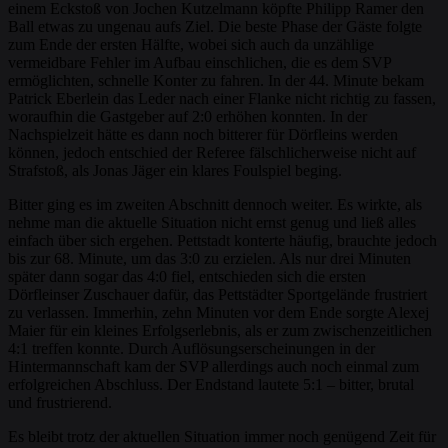
einem Eckstoß von Jochen Kutzelmann köpfte Philipp Ramer den
Ball etwas zu ungenau aufs Ziel. Die beste Phase der Gäste folgte
zum Ende der ersten Hälfte, wobei sich auch da unzählige
vermeidbare Fehler im Aufbau einschlichen, die es dem SVP
ermöglichten, schnelle Konter zu fahren. In der 44. Minute bekam
Patrick Eberlein das Leder nach einer Flanke nicht richtig zu fassen,
woraufhin die Gastgeber auf 2:0 erhöhen konnten. In der
Nachspielzeit hätte es dann noch bitterer für Dörfleins werden
können, jedoch entschied der Referee fälschlicherweise nicht auf
Strafstoß, als Jonas Jäger ein klares Foulspiel beging.
Bitter ging es im zweiten Abschnitt dennoch weiter. Es wirkte, als
nehme man die aktuelle Situation nicht ernst genug und ließ alles
einfach über sich ergehen. Pettstadt konterte häufig, brauchte jedoch
bis zur 68. Minute, um das 3:0 zu erzielen. Als nur drei Minuten
später dann sogar das 4:0 fiel, entschieden sich die ersten
Dörfleinser Zuschauer dafür, das Pettstädter Sportgelände frustriert
zu verlassen. Immerhin, zehn Minuten vor dem Ende sorgte Alexej
Maier für ein kleines Erfolgserlebnis, als er zum zwischenzeitlichen
4:1 treffen konnte. Durch Auflösungserscheinungen in der
Hintermannschaft kam der SVP allerdings auch noch einmal zum
erfolgreichen Abschluss. Der Endstand lautete 5:1 – bitter, brutal
und frustrierend.
Es bleibt trotz der aktuellen Situation immer noch genügend Zeit für