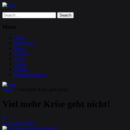
Search
for:
Menu
Home
Der Verein
News
Fußball
Tanz
Tennis
Kegeln
Eisstockschießen
Home
>
Viel mehr Krise geht nicht!
Viel mehr Krise geht nicht!
0
23
Oktober
2019
.