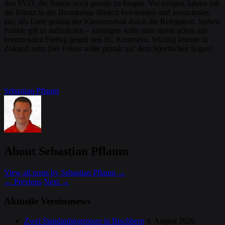
den SVD, die Saison noch gerade zu biegen. Vor einigen Jahren sah
die Bilanz in der Bezirksliga ähnlich bescheiden und aussichtslos
aus, am Ende gelang der Klassenerhalt durch die Relegation. Sieben
Punkte gilt es aufzuholen – anfangen sollte man damit schon am
kommenden Freitag gegen den SC Kemmern. Wichtig könnte in
Zukunft sein: Der Fokus sollte primär auf dem Sportlichen liegen!
Sebastian Pflaum
About Sebastian Pflaum
View all posts by Sebastian Pflaum
→
←
Previous
Next
→
Aktuelle Vereinsnews
Zwei Standardgegentore in Bischberg
4. August 2026