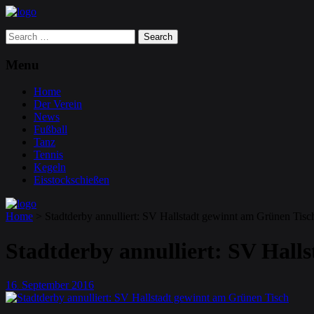
Search
for:
Menu
Home
Der Verein
News
Fußball
Tanz
Tennis
Kegeln
Eisstockschießen
Home
>
Stadtderby annulliert: SV Hallstadt gewinnt am Grünen Tisc
Stadtderby annulliert: SV Hall
16
September
2016
.