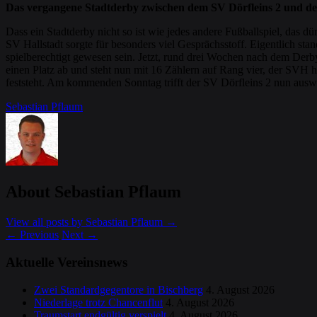
Das vergangene Stadtderby zwischen dem SV Dörfleins 2 und dem 
Dass ein Stadtderby nicht so ist wie jedes andere Fußballspiel, das d
SV Hallstadt sorgte für besonders viel Gesprächsstoff. Eigentlich st
spielberechtigt gewesen sein. Jetzt, rund drei Wochen nach dem Der
einen Platz ab und steht nun mit 16 Zählern auf Rang vier, der SVH 
feststeht. Am kommenden Sonntag trifft der SV Dörfleins 2 nun auswä
Sebastian Pflaum
About Sebastian Pflaum
View all posts by Sebastian Pflaum
→
←
Previous
Next
→
Aktuelle Vereinsnews
Zwei Standardgegentore in Bischberg
4. August 2026
Niederlage trotz Chancenflut
4. August 2026
Traumstart endgültig verspielt
4. August 2026