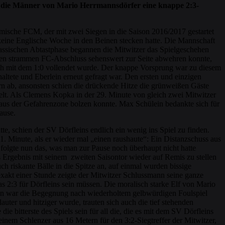
für die Männer von Mario Herrmannsdörfer eine knappe 2:3-
mische FCM, der mit zwei Siegen in die Saison 2016/2017 gestartet
 keine Englische Woche in den Beinen stecken hatte. Die Mannschaft
klassischen Abtastphase begannen die Mitwitzer das Spielgeschehen
inen strammen FC-Abschluss sehenswert zur Seite abwehren konnte,
lich mit dem 1:0 vollendet wurde. Der knappe Vorsprung war zu diesem
ltete und Eberlein erneut gefragt war. Den ersten und einzigen
rn ab, ansonsten schien die drückende Hitze die grünweißen Gäste
elt. Als Clemens Kopka in der 29. Minute von gleich zwei Mitwitzer
nd aus der Gefahrenzone bolzen konnte. Max Schülein bedankte sich für
ause.
, schien der SV Dörfleins endlich ein wenig ins Spiel zu finden.
1. Minute, als er wieder mal „einen raushaute“: Ein Distanzschuss aus
olgte nun das, was man zur Pause noch überhaupt nicht hatte
Ergebnis mit seinem zweiten Saisontor wieder auf Remis zu stellen
ch riskante Bälle in die Spitze an, auf einmal wurden bissige
akt einer Stunde zeigte der Mitwitzer Schlussmann seine ganze
s 2:3 für Dörfleins sein müssen. Die moralisch starke Elf von Mario
ann war die Begegnung nach wiederholtem gelbwürdigen Foulspiel
uter und hitziger wurde, trauten sich auch die tief stehenden
ie bitterste des Spiels sein für all die, die es mit dem SV Dörfleins
einem Schlenzer aus 16 Metern für den 3:2-Siegtreffer der Mitwitzer,