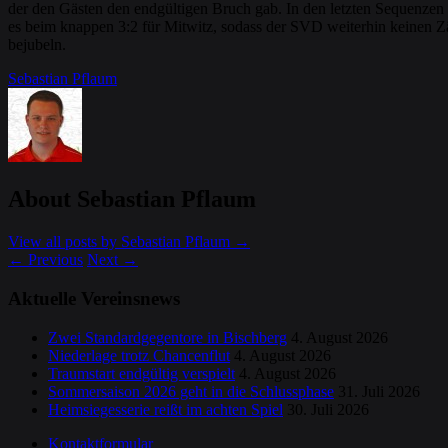
der den Gästen den endgültigen Bruch gab. In den letzten Sequenzen
es beim knappen 3:2 für Mitwitz, sodass der SVD weiterhin keinen Zä
bejubeln.
Sebastian Pflaum
About Sebastian Pflaum
View all posts by Sebastian Pflaum
→
←
Previous
Next
→
Aktuelle Vereinsnews
Zwei Standardgegentore in Bischberg
4. August 2026
Niederlage trotz Chancenflut
4. August 2026
Traumstart endgültig verspielt
4. August 2026
Sommersaison 2026 geht in die Schlussphase
31. Juli 2026
Heimsiegesserie reißt im achten Spiel
30. Juli 2026
Kontaktformular