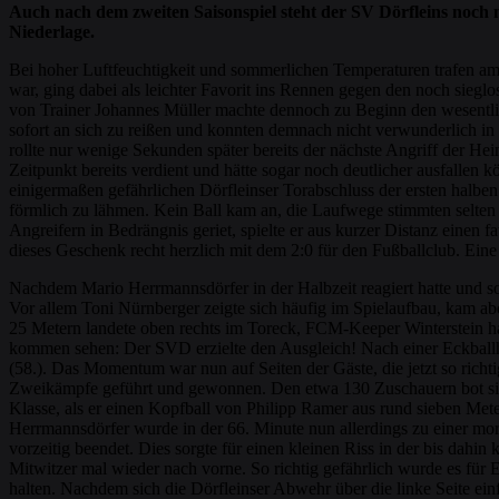
Auch nach dem zweiten Saisonspiel steht der SV Dörfleins noch 
Niederlage.
Bei hoher Luftfeuchtigkeit und sommerlichen Temperaturen trafen am
war, ging dabei als leichter Favorit ins Rennen gegen den noch sie
von Trainer Johannes Müller machte dennoch zu Beginn den wesentlich
sofort an sich zu reißen und konnten demnach nicht verwunderlich i
rollte nur wenige Sekunden später bereits der nächste Angriff der H
Zeitpunkt bereits verdient und hätte sogar noch deutlicher ausfalle
einigermaßen gefährlichen Dörfleinser Torabschluss der ersten halbe
förmlich zu lähmen. Kein Ball kam an, die Laufwege stimmten selten 
Angreifern in Bedrängnis geriet, spielte er aus kurzer Distanz einen
dieses Geschenk recht herzlich mit dem 2:0 für den Fußballclub. Eine 
Nachdem Mario Herrmannsdörfer in der Halbzeit reagiert hatte und so
Vor allem Toni Nürnberger zeigte sich häufig im Spielaufbau, kam abe
25 Metern landete oben rechts im Toreck, FCM-Keeper Winterstein ha
kommen sehen: Der SVD erzielte den Ausgleich! Nach einer Eckballh
(58.). Das Momentum war nun auf Seiten der Gäste, die jetzt so richti
Zweikämpfe geführt und gewonnen. Den etwa 130 Zuschauern bot sich 
Klasse, als er einen Kopfball von Philipp Ramer aus rund sieben Mete
Herrmannsdörfer wurde in der 66. Minute nun allerdings zu einer m
vorzeitig beendet. Dies sorgte für einen kleinen Riss in der bis dahi
Mitwitzer mal wieder nach vorne. So richtig gefährlich wurde es für Ebe
halten. Nachdem sich die Dörfleinser Abwehr über die linke Seite ein