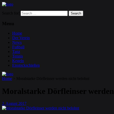
Search for:
Menu
Home
Der Verein
News
Fußball
Tanz
Tennis
Kegeln
Eisstockschießen
Home
>
Moralstarke Dörfleinser werden nicht belohnt
Moralstarke Dörfleinser werden
2
August
2017
.