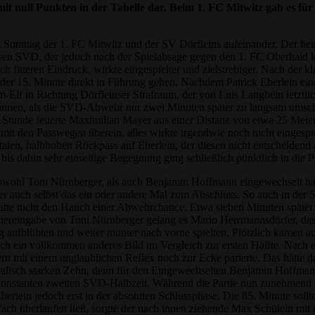
mit null Punkten in der Tabelle dar. Beim 1. FC Mitwitz gab es 
 Sonntag der 1. FC Mitwitz und der SV Dörfleins aufeinander. Der hei
glosen SVD, der jedoch nach der Spielabsage gegen den 1. FC Oberhaid
 fitteren Eindruck, wirkte eingespielter und zielstrebiger. Nach der 
n der 15. Minute direkt in Führung gehen. Nachdem Patrick Eberlein e
eim-Elf in Richtung Dörfleinser Strafraum, der von Luis Langbein letzt
n können, als die SVD-Abwehr nur zwei Minuten später zu langsam umscha
n Stunde feuerte Maximilian Mayer aus einer Distanz von etwa 25 Mete
mit den Passwegen überein, alles wirkte irgendwie noch nicht eingespi
 fatalen, halbhohen Rückpass auf Eberlein, der diesen nicht entscheide
bis dahin sehr einseitige Begegnung ging schließlich pünktlich in die P
wohl Toni Nürnberger, als auch Benjamin Hoffmann eingewechselt hatte
r auch selbst das ein oder andere Mal zum Abschluss. So auch in der 5
tte nicht den Hauch einer Abwehrchance. Etwa sieben Minuten später f
ereingabe von Toni Nürnberger gelang es Mario Herrmannsdörfer, das 
g aufblühten und weiter munter nach vorne spielten. Plötzlich kamen au
ein vollkommen anderes Bild im Vergleich zur ersten Hälfte. Nach ex
rn mit einem unglaublichen Reflex noch zur Ecke parierte. Das hätte da
oralisch starken Zehn, denn für den Eingewechselten Benjamin Hoffm
n konstanten zweiten SVD-Halbzeit. Während die Partie nun zunehmend la
rlein jedoch erst in der absoluten Schlussphase. Die 85. Minute sollte d
fach überlaufen ließ, sorgte der nach innen ziehende Max Schülein mit 