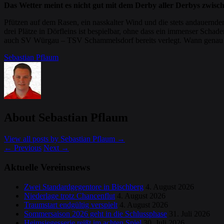
Das Wetter meint es nicht gut mit dem Derby aller Derbys zwisc
Pfützen auf dem Rasen, ein nasskalter Wind und die stets andauern
drei Plätze in Dörfleins ist bespielbar, ohne dass ein immenser Sch
auch SV Würgau – TSV Schammelsdorf bereits verlegt. Wann genau di
Sebastian Pflaum
About Sebastian Pflaum
View all posts by Sebastian Pflaum
→
←
Previous
Next
→
Aktuelle Vereinsnews
Zwei Standardgegentore in Bischberg
4. August 2026
Niederlage trotz Chancenflut
4. August 2026
Traumstart endgültig verspielt
4. August 2026
Sommersaison 2026 geht in die Schlussphase
31. Juli 2026
Heimsiegesserie reißt im achten Spiel
30. Juli 2026