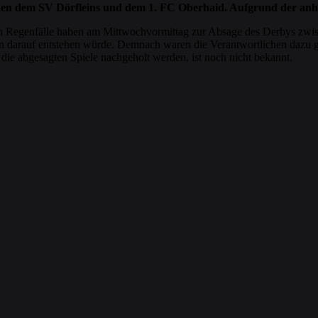
hen dem SV Dörfleins und dem 1. FC Oberhaid. Aufgrund der anhal
den Regenfälle haben am Mittwochvormittag zur Absage des Derbys zwi
aden darauf entstehen würde. Demnach waren die Verantwortlichen dazu
e abgesagten Spiele nachgeholt werden, ist noch nicht bekannt.