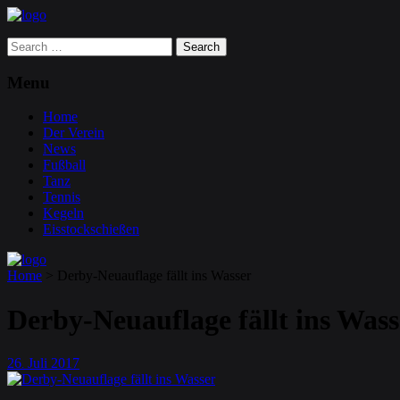
Search
for:
Menu
Home
Der Verein
News
Fußball
Tanz
Tennis
Kegeln
Eisstockschießen
Home
>
Derby-Neuauflage fällt ins Wasser
Derby-Neuauflage fällt ins Wass
26
Juli
2017
.