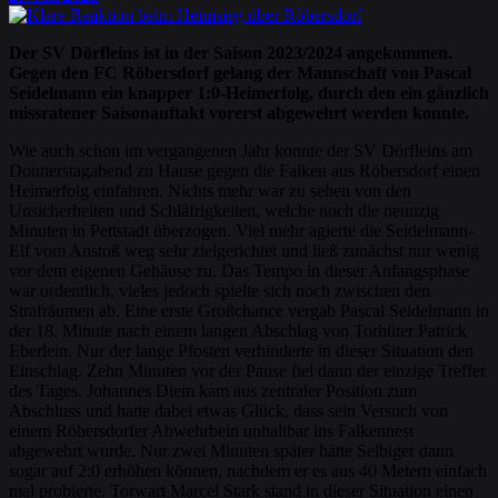
Der SV Dörfleins ist in der Saison 2023/2024 angekommen.
Gegen den FC Röbersdorf gelang der Mannschaft von Pascal
Seidelmann ein knapper 1:0-Heimerfolg, durch den ein gänzlich
missratener Saisonauftakt vorerst abgewehrt werden konnte.
Wie auch schon im vergangenen Jahr konnte der SV Dörfleins am
Donnerstagabend zu Hause gegen die Falken aus Röbersdorf einen
Heimerfolg einfahren. Nichts mehr war zu sehen von den
Unsicherheiten und Schläfrigkeiten, welche noch die neunzig
Minuten in Pettstadt überzogen. Viel mehr agierte die Seidelmann-
Elf vom Anstoß weg sehr zielgerichtet und ließ zunächst nur wenig
vor dem eigenen Gehäuse zu. Das Tempo in dieser Anfangsphase
war ordentlich, vieles jedoch spielte sich noch zwischen den
Strafräumen ab. Eine erste Großchance vergab Pascal Seidelmann in
der 18. Minute nach einem langen Abschlag von Torhüter Patrick
Eberlein. Nur der lange Pfosten verhinderte in dieser Situation den
Einschlag. Zehn Minuten vor der Pause fiel dann der einzige Treffer
des Tages. Johannes Diem kam aus zentraler Position zum
Abschluss und hatte dabei etwas Glück, dass sein Versuch von
einem Röbersdorfer Abwehrbein unhaltbar ins Falkennest
abgewehrt wurde. Nur zwei Minuten später hätte Selbiger dann
sogar auf 2:0 erhöhen können, nachdem er es aus 40 Metern einfach
mal probierte. Torwart Marcel Stark stand in dieser Situation einen