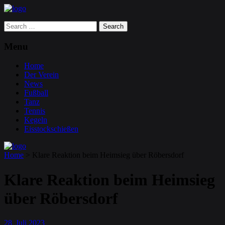
Search
for:
Menu
Home
Der Verein
News
Fußball
Tanz
Tennis
Kegeln
Eisstockschießen
Home
>
Klare Reaktion beim Heimsieg über Röbersdorf
Klare Reaktion beim Heimsieg
über Röbersdorf
28
Juli
2023
.