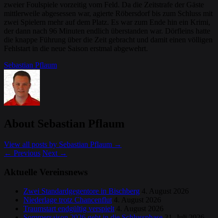
zweier Foulspiele vorzeitig vom Feld. Da die Zeitstrafe der Gäste
mittlerweile abgesessen war, agierte Röbersdorf bis zum Schluss mit
zwei Spielern mehr auf dem Platz. Es war zum Ende hin ein Krimi,
der dann nach 96 Minuten endlich überstanden war. Dörfleins hatte
die knappe Führung über die Zeit gebracht und damit einen völligen
Fehlstart in die neue Saison erstmal abgewehrt.
Sebastian Pflaum
About Sebastian Pflaum
View all posts by Sebastian Pflaum
→
←
Previous
Next
→
Aktuelle Vereinsnews
Zwei Standardgegentore in Bischberg
4. August 2026
Niederlage trotz Chancenflut
4. August 2026
Traumstart endgültig verspielt
4. August 2026
Sommersaison 2026 geht in die Schlussphase
31. Juli 2026