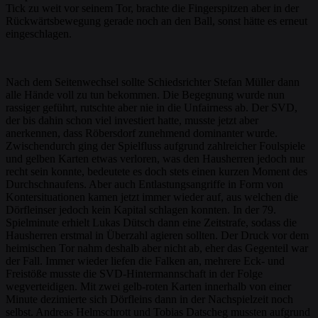
Tick zu weit vor seinem Tor, brachte die Fingerspitzen aber in der
Rückwärtsbewegung gerade noch an den Ball, sonst hätte es erneut
eingeschlagen.
Nach dem Seitenwechsel sollte Schiedsrichter Stefan Müller dann
alle Hände voll zu tun bekommen. Die Begegnung wurde nun
rassiger geführt, rutschte aber nie in die Unfairness ab. Der SVD,
der bis dahin schon viel investiert hatte, musste jetzt aber
anerkennen, dass Röbersdorf zunehmend dominanter wurde.
Zwischendurch ging der Spielfluss aufgrund zahlreicher Foulspiele
und gelben Karten etwas verloren, was den Hausherren jedoch nur
recht sein konnte, bedeutete es doch stets einen kurzen Moment des
Durchschnaufens. Aber auch Entlastungsangriffe in Form von
Kontersituationen kamen jetzt immer wieder auf, aus welchen die
Dörfleinser jedoch kein Kapital schlagen konnten. In der 79.
Spielminute erhielt Lukas Dütsch dann eine Zeitstrafe, sodass die
Hausherren erstmal in Überzahl agieren sollten. Der Druck vor dem
heimischen Tor nahm deshalb aber nicht ab, eher das Gegenteil war
der Fall. Immer wieder liefen die Falken an, mehrere Eck- und
Freistöße musste die SVD-Hintermannschaft in der Folge
wegverteidigen. Mit zwei gelb-roten Karten innerhalb von einer
Minute dezimierte sich Dörfleins dann in der Nachspielzeit noch
selbst. Andreas Helmschrott und Tobias Datscheg mussten aufgrund