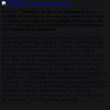
Beim TSV Ebensfeld 2 hat die zweite Mannschaft des SV
Dörfleins für einen klaren Auswärtssieg sorgen können. Nach
45 Minuten Powerplay im ersten Spielabschnitt, passierte im
zweiten Durchgang nicht mehr wirklich viel. Am Ende stand
ein 5:0-Erfolg auf der Habenseite.
Sichtlich überfordert waren die Hausherren des TSV Ebensfeld 2
mit der offensiven Power, die der SV Dörfleins 2 von Minute eins
ab auf den Platz brachte. Zahlreiche Flanken, zahlreiche Vorstöße
und zahlreiche Eckbälle brachten den TSV immer wieder in
Bedrängnis. Insgesamt viermal konnte der SVD den Ball in dieser
ersten Halbzeit im Tor unterbringen. Erstmals gelang dies Michael
Both, der nach einem langen Ball von Jakob Schüßler und einer
Kopfballverlängerung von Niclas Eichelsdörfer frei vor dem Tor
cool blieb (12.). Durch einen gezielten Steckpass von Michael Both
konnte Tobias Datscheg nach rund einer halben Stunde auf 2:0
erhöhen (31.). Keine sechzig Sekunden später gelang Michael Both
sein zweiter Streich an diesem Nachmittag, diesmal ausgehend vom
vorherigen Torschützen Tobias Datscheg (32.). Als Niclas
Eicheldörfer in der 38. Spielminute dann nach einem Eckball zum
4:0 verwandelte, war die Begegnung entschieden.