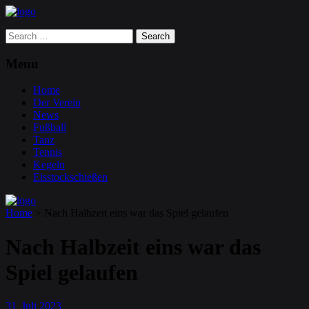
Search
for:
Menu
Home
Der Verein
News
Fußball
Tanz
Tennis
Kegeln
Eisstockschießen
Home
>
Nach Halbzeit eins war das Spiel gelaufen
Nach Halbzeit eins war das
Spiel gelaufen
31
Juli
2023
.