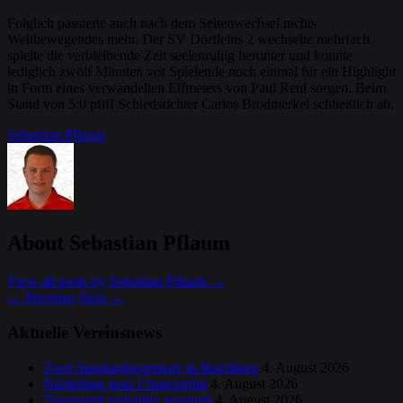
Folglich passierte auch nach dem Seitenwechsel nichts
Weltbewegendes mehr. Der SV Dörfleins 2 wechselte mehrfach,
spielte die verbleibende Zeit seelenruhig herunter und konnte
lediglich zwölf Minuten vor Spielende noch einmal für ein Highlight
in Form eines verwandelten Elfmeters von Paul Reul sorgen. Beim
Stand von 5:0 pfiff Schiedsrichter Carlos Brodmerkel schließlich ab.
Sebastian Pflaum
About Sebastian Pflaum
View all posts by Sebastian Pflaum
→
←
Previous
Next
→
Aktuelle Vereinsnews
Zwei Standardgegentore in Bischberg
4. August 2026
Niederlage trotz Chancenflut
4. August 2026
Traumstart endgültig verspielt
4. August 2026