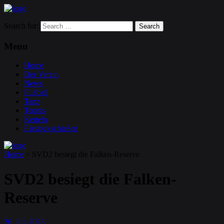
Search for:
Menu
Home
Der Verein
News
Fußball
Tanz
Tennis
Kegeln
Eisstockschießen
Home
>
SVD2 besiegt die Falken-Reserve
SVD2 besiegt die Falken-
Reserve
26
Juli
2023
.