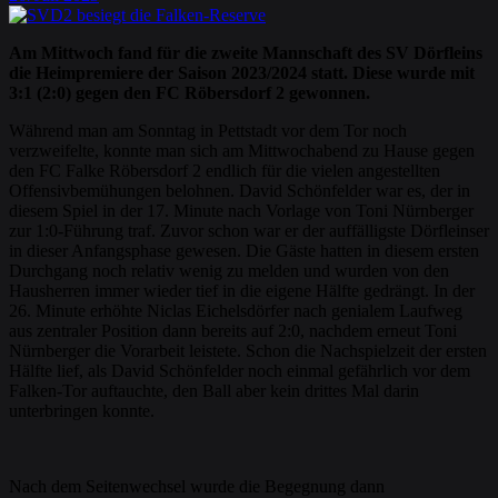
Am Mittwoch fand für die zweite Mannschaft des SV Dörfleins
die Heimpremiere der Saison 2023/2024 statt. Diese wurde mit
3:1 (2:0) gegen den FC Röbersdorf 2 gewonnen.
Während man am Sonntag in Pettstadt vor dem Tor noch
verzweifelte, konnte man sich am Mittwochabend zu Hause gegen
den FC Falke Röbersdorf 2 endlich für die vielen angestellten
Offensivbemühungen belohnen. David Schönfelder war es, der in
diesem Spiel in der 17. Minute nach Vorlage von Toni Nürnberger
zur 1:0-Führung traf. Zuvor schon war er der auffälligste Dörfleinser
in dieser Anfangsphase gewesen. Die Gäste hatten in diesem ersten
Durchgang noch relativ wenig zu melden und wurden von den
Hausherren immer wieder tief in die eigene Hälfte gedrängt. In der
26. Minute erhöhte Niclas Eichelsdörfer nach genialem Laufweg
aus zentraler Position dann bereits auf 2:0, nachdem erneut Toni
Nürnberger die Vorarbeit leistete. Schon die Nachspielzeit der ersten
Hälfte lief, als David Schönfelder noch einmal gefährlich vor dem
Falken-Tor auftauchte, den Ball aber kein drittes Mal darin
unterbringen konnte.
Nach dem Seitenwechsel wurde die Begegnung dann