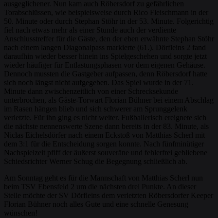
ausgeglichener. Nun kam auch Röbersdorf zu gefährlichen
Torabschlüssen, wie beispielsweise durch Rico Fleischmann in der
50. Minute oder durch Stephan Stöhr in der 53. Minute. Folgerichtig
fiel nach etwas mehr als einer Stunde auch der verdiente
Anschlusstreffer für die Gäste, den der eben erwähnte Stephan Stöhr
nach einem langen Diagonalpass markierte (61.). Dörfleins 2 fand
daraufhin wieder besser hinein ins Spielgeschehen und sorgte jetzt
wieder häufiger für Entlastungsphasen vor dem eigenen Gehäuse.
Dennoch mussten die Gastgeber aufpassen, denn Röbersdorf hatte
sich noch längst nicht aufgegeben. Das Spiel wurde in der 71.
Minute dann zwischenzeitlich von einer Schrecksekunde
unterbrochen, als Gäste-Torwart Florian Bühner bei einem Abschlag
im Rasen hängen blieb und sich schwerer am Sprunggelenk
verletzte. Für ihn ging es nicht weiter. Fußballerisch ereignete sich
die nächste nennenswerte Szene dann bereits in der 83. Minute, als
Niclas Eichelsdörfer nach einem Eckstoß von Matthias Scherl mit
dem 3:1 für die Entscheidung sorgen konnte. Nach fünfminütiger
Nachspielzeit pfiff der äußerst souveräne und fehlerfrei gebliebene
Schiedsrichter Werner Schug die Begegnung schließlich ab.
Am Sonntag geht es für die Mannschaft von Matthias Scherl nun
beim TSV Ebensfeld 2 um die nächsten drei Punkte. An dieser
Stelle möchte der SV Dörfleins dem verletzten Röbersdorfer Keeper
Florian Bühner noch alles Gute und eine schnelle Genesung
wünschen!