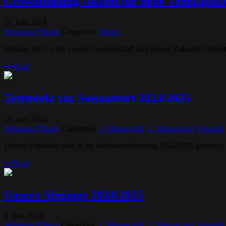
Crowdfunding-Aktion für neue Tennisplät
11
Juni
2024
.
Sebastian Pflaum
Categories:
Tennis
Schlage ein Ass für unsere Gemeinschaft und unsere Zukunft! Unterst
➞
Read
Testspiele vor Saisonstart 2024/2025
10
Juni
2024
.
Sebastian Pflaum
Categories:
1. Mannschaft
,
2. Mannschaft
,
Fussball
Unsere Fußballer sind in die Saisonvorbereitung 2024/2025 gestartet.
➞
Read
Unsere Abgänge 2024/2025
6
Juni
2024
.
Sebastian Pflaum
Categories:
1. Mannschaft
,
2. Mannschaft
,
Fussball