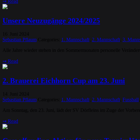
➞
Read
Unsere Neuzugänge 2024/2025
16
Juni
2024
.
Sebastian Pflaum
Categories:
1. Mannschaft
,
2. Mannschaft
,
3. Manns
Alle Jahre wieder stehen in den Sommermonaten personelle Veränderu
➞
Read
2. Brauerei Eichhorn Cup am 23. Juni
14
Juni
2024
.
Sebastian Pflaum
Categories:
1. Mannschaft
,
2. Mannschaft
,
Fussball
Am Sonntag, den 23. Juni, lädt der SV Dörfleins im Zuge der Vorber
➞
Read