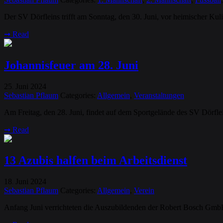
Der SV Dörfleins trifft am Sonntag, den 30. Juni, vor heimischer Kul
➞
Read
Johannisfeuer am 28. Juni
25
Juni
2024
.
Sebastian Pflaum
Categories:
Allgemein
,
Veranstaltungen
Am Freitag, den 28. Juni, findet auf dem Sportgelände des SV Dörfleins
➞
Read
13 Azubis halfen beim Arbeitsdienst
18
Juni
2024
.
Sebastian Pflaum
Categories:
Allgemein
,
Verein
Anfang Juni verrichteten die Auszubildenden der Robert Bosch Gmb