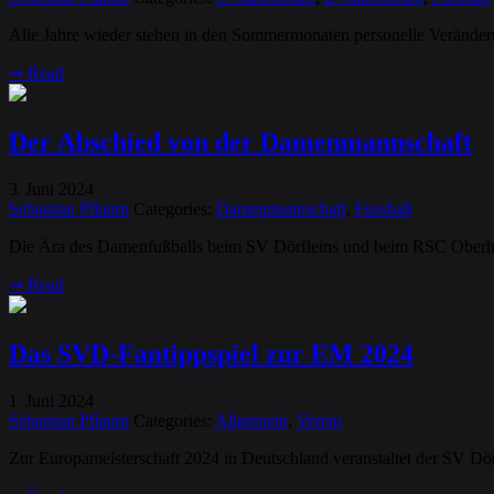
Alle Jahre wieder stehen in den Sommermonaten personelle Veränderu
➞
Read
Der Abschied von der Damenmannschaft
3
Juni
2024
.
Sebastian Pflaum
Categories:
Damenmannschaft
,
Fussball
Die Ära des Damenfußballs beim SV Dörfleins und beim RSC Oberha
➞
Read
Das SVD-Fantippspiel zur EM 2024
1
Juni
2024
.
Sebastian Pflaum
Categories:
Allgemein
,
Verein
Zur Europameisterschaft 2024 in Deutschland veranstaltet der SV Dörf