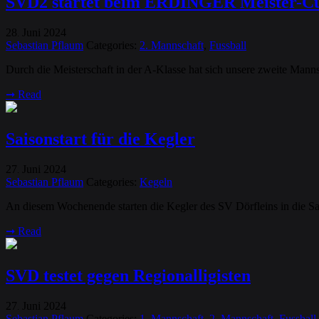
SVD2 startet beim ERDINGER Meister-C
28
Juni
2024
.
Sebastian Pflaum
Categories:
2. Mannschaft
,
Fussball
Durch die Meisterschaft in der A-Klasse hat sich unsere zweite Man
➞
Read
Saisonstart für die Kegler
27
Juni
2024
.
Sebastian Pflaum
Categories:
Kegeln
An diesem Wochenende starten die Kegler des SV Dörfleins in die Sa
➞
Read
SVD testet gegen Regionalligisten
27
Juni
2024
.
Sebastian Pflaum
Categories:
1. Mannschaft
,
2. Mannschaft
,
Fussball