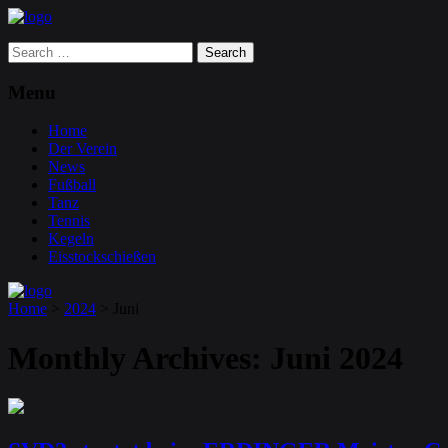
Search
for:
Menu
Home
Der Verein
News
Fußball
Tanz
Tennis
Kegeln
Eisstockschießen
Home
>
2024
>
Juni
Monthly Archives:
Juni 2024