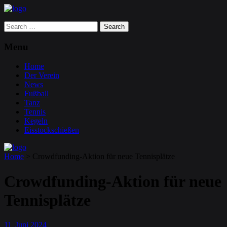
Search
for:
Menu
Home
Der Verein
News
Fußball
Tanz
Tennis
Kegeln
Eisstockschießen
Home
>
Crowdfunding-Aktion für neue Tennisplätze
Crowdfunding-Aktion für neue
Tennisplätze
11
Juni
2024
.