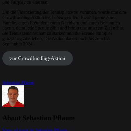
und Fairplay zu erlernen.
Um die Finanzierung der Tennisplätze zu stemmen, wurde nun eine
Crowdfunding-Aktion ins Leben gerufen. Erzählt gerne eurer
Familie, euren Freunden, euren Nachbarn und euren Bekannten
davon, denn jede Spende zählt und bringt uns unserem Ziel näher,
die Tennisgemeinschaft zu stärken und die Freude am Spiel
ganzjährig zu erleben. Die Aktion dauert noch bis zum 02.
September 2024.
zur Crowdfunding-Aktion
Sebastian Pflaum
About Sebastian Pflaum
View all posts by Sebastian Pflaum
→