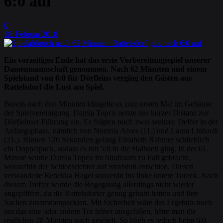
6:0 auf
0
18
Februar
2018
.
Ein vorzeitiges Ende hat das erste Vorbereitungsspiel unserer
Damenmannschaft genommen. Nach 62 Minuten und einem
Spielstand von 6:0 für Dörfleins verging den Gästen aus
Rattelsdorf die Lust am Spiel.
Bereits nach drei Minuten klingelte es zum ersten Mal im Gehäuse
der Spielvereinigung. Damla Topcu netzte aus kurzer Distanz zur
Dörfleinser Führung ein. Es folgten noch zwei weitere Treffer in der
Anfangsphase, nämlich von Noemia Alves (11.) und Laura Linhardt
(21.). Binnen 120 Sekunden gelang Elisabeth Rahmer schließlich
ein Doppelpack, sodass es mit 5:0 in die Halbzeit ging. In der 61.
Minute wurde Damla Topcu im Strafraum zu Fall gebracht,
woraufhin der Schiedsrichter auf Strafstoß entschied. Diesen
verwandelte Rebekka Hagel souverän ins linke untere Toreck. Nach
diesem Treffer wurde die Begegnung allerdings nicht wieder
angepfiffen, da die Rattelsdorfer genug gehabt hatten und ihre
Sachen zusammenpackten. Mit Sicherheit wäre das Ergebnis noch
um das eine oder andere Tor höher ausgefallen, hätte man die
restlichen 28 Minuten noch gespielt. So blieb es jedoch beim 6:0