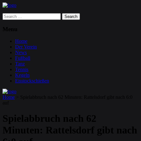
Search
for:
Menu
Home
Der Verein
News
Fußball
Tanz
Tennis
Kegeln
Eisstockschießen
Home
>
Spielabbruch nach 62 Minuten: Rattelsdorf gibt nach 6:0
auf
Spielabbruch nach 62
Minuten: Rattelsdorf gibt nach