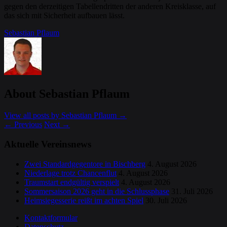
gegen den derzeitigen Tabellendritten der anderen Kreisklasse, auf
das sich mit Sicherheit aufbauen lässt.
Sebastian Pflaum
About Sebastian Pflaum
View all posts by Sebastian Pflaum
→
←
Previous
Next
→
Aktuelle Vereinsnews
Zwei Standardgegentore in Bischberg
4. August 2026
Niederlage trotz Chancenflut
4. August 2026
Traumstart endgültig verspielt
4. August 2026
Sommersaison 2026 geht in die Schlussphase
31. Juli 2026
Heimsiegesserie reißt im achten Spiel
30. Juli 2026
Kontaktformular
Datenschutz