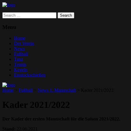
Search
for:
Menu
Home
Der Verein
News
Fußball
Tanz
Tennis
Kegeln
Eisstockschießen
Home
>
Fußball
>
News 1. Mannschaft
>
Kader 2021/2022
Kader 2021/2022
Der Kader der ersten Mannschaft für die Saison 2021/2022.
Stand:
22.06.2021