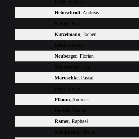
Gube
, Fabian
Helmschrott
, Andreas
Kohler
, Ralf
Kutzelmann
, Jochen
Leier
, Andreas
Neuberger
, Florian
Nürnberger
, Toni
Maruschke
, Pascal
Ofen
, Ramon
Pflaum
, Andreas
Porzelt
, Nicolaj
Ramer
, Raphael
Schoppelrey
, Tizian