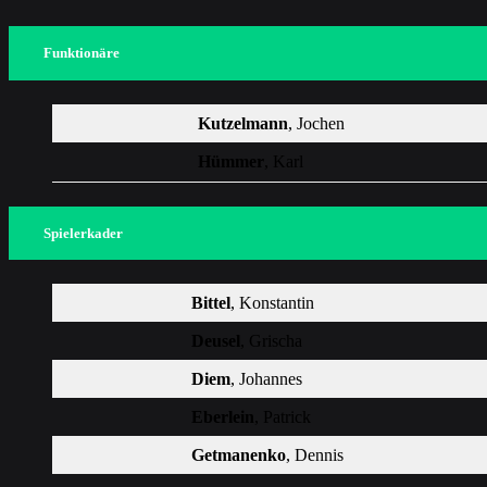
Funktionäre
Kutzelmann
, Jochen
Hümmer
, Karl
Spielerkader
Bittel
, Konstantin
Deusel
, Grischa
Diem
, Johannes
Eberlein
, Patrick
Getmanenko
, Dennis