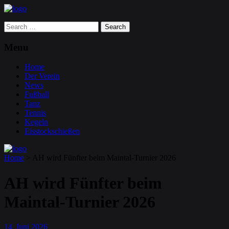
Search
for:
Menu
Home
Der Verein
News
Fußball
Tanz
Tennis
Kegeln
Eisstockschießen
Home
>
AH wird Fünfter beim Maintal-Turnier 2026
AH wird Fünfter beim
Maintal-Turnier 2026
14
Juni
2026
.