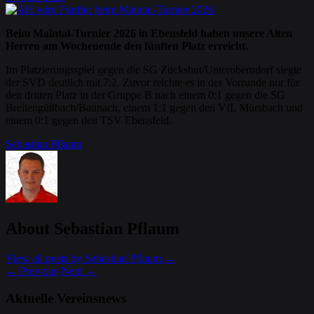
Beim Maintal-Turnier 2026 in Ebensfeld haben unsere Alten
Herren am Wochenende den fünften Platz erreicht.
Im Platzierungsspiel gegen die SG Zückshut/Unteroberndorf siegte
der SVD deutlich mit 7:2. Zuvor reichte es in der Vorrunde nur für
den dritten Platz in der Gruppe B nach einem 0:1 gegen die SG
Breitengüßbach/Baunach, einem 1:1 gegen den VfL Mürsbach und
einem 0:1 gegen den TSV Ebensfeld.
Sebastian Pflaum
About Sebastian Pflaum
View all posts by Sebastian Pflaum
→
←
Previous
Next
→
Aktuelle Vereinsnews