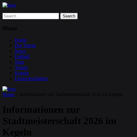
Search
for:
Menu
Home
Der Verein
News
Fußball
Tanz
Tennis
Kegeln
Eisstockschießen
Home
>
Informationen zur Stadtmeisterschaft 2026 im Kegeln
Informationen zur
Stadtmeisterschaft 2026 im
Kegeln