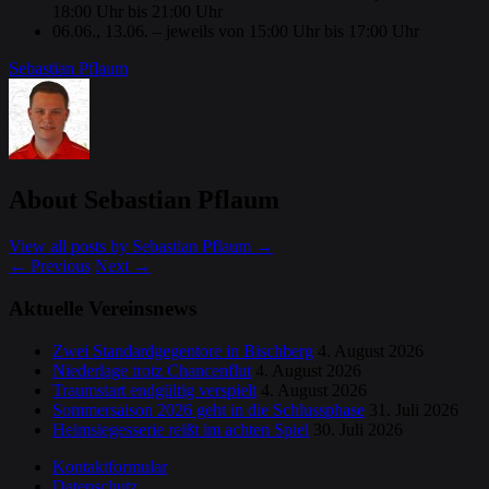
18:00 Uhr bis 21:00 Uhr
06.06., 13.06. – jeweils von 15:00 Uhr bis 17:00 Uhr
Sebastian Pflaum
About Sebastian Pflaum
View all posts by Sebastian Pflaum
→
←
Previous
Next
→
Aktuelle Vereinsnews
Zwei Standardgegentore in Bischberg
4. August 2026
Niederlage trotz Chancenflut
4. August 2026
Traumstart endgültig verspielt
4. August 2026
Sommersaison 2026 geht in die Schlussphase
31. Juli 2026
Heimsiegesserie reißt im achten Spiel
30. Juli 2026
Kontaktformular
Datenschutz