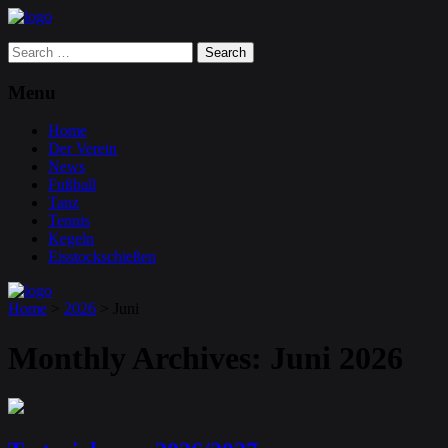
Search
for:
Menu
Home
Der Verein
News
Fußball
Tanz
Tennis
Kegeln
Eisstockschießen
Home
>
2026
>
Juni
Monthly Archives:
Juni 2026