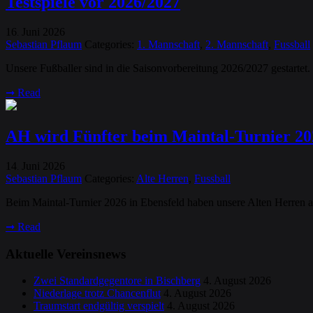
Testspiele vor 2026/2027
16
Juni
2026
.
Sebastian Pflaum
Categories:
1. Mannschaft
,
2. Mannschaft
,
Fussball
Unsere Fußballer sind in die Saisonvorbereitung 2026/2027 gestartet.
➞
Read
AH wird Fünfter beim Maintal-Turnier 20
14
Juni
2026
.
Sebastian Pflaum
Categories:
Alte Herren
,
Fussball
Beim Maintal-Turnier 2026 in Ebensfeld haben unsere Alten Herren a
➞
Read
Aktuelle Vereinsnews
Zwei Standardgegentore in Bischberg
4. August 2026
Niederlage trotz Chancenflut
4. August 2026
Traumstart endgültig verspielt
4. August 2026