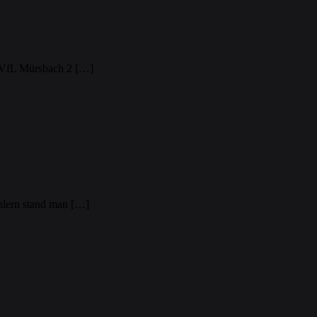
om VfL Mürsbach 2 […]
hlern stand man […]