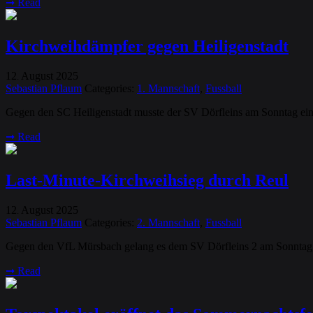
➞
Read
Kirchweihdämpfer gegen Heiligenstadt
12
August
2025
.
Sebastian Pflaum
Categories:
1. Mannschaft
,
Fussball
Gegen den SC Heiligenstadt musste der SV Dörfleins am Sonntag ein
➞
Read
Last-Minute-Kirchweihsieg durch Reul
12
August
2025
.
Sebastian Pflaum
Categories:
2. Mannschaft
,
Fussball
Gegen den VfL Mürsbach gelang es dem SV Dörfleins 2 am Sonntag, di
➞
Read