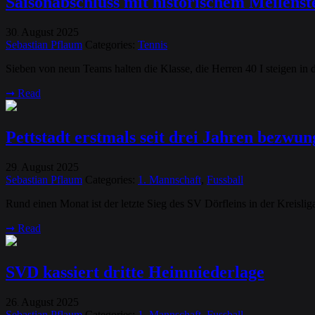
Saisonabschluss mit historischem Meilen
30
August
2025
.
Sebastian Pflaum
Categories:
Tennis
Sieben von neun Teams halten die Klasse, die Herren 40 I steigen in 
➞
Read
Pettstadt erstmals seit drei Jahren bezwu
29
August
2025
.
Sebastian Pflaum
Categories:
1. Mannschaft
,
Fussball
Rund einen Monat ist der letzte Sieg des SV Dörfleins in der Kreisl
➞
Read
SVD kassiert dritte Heimniederlage
26
August
2025
.
Sebastian Pflaum
Categories:
1. Mannschaft
,
Fussball