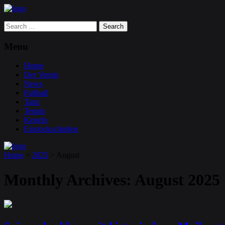
Search
for:
Menu
Home
Der Verein
News
Fußball
Tanz
Tennis
Kegeln
Eisstockschießen
Home
>
2025
>
August
Monthly Archives:
August 2025