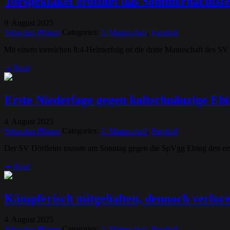
Torspektakel eröffnet das Sommernachtsfe
9
August
2025
.
Sebastian Pflaum
Categories:
3. Mannschaft
,
Fussball
Mit einem torreichen 8:4-Heimerfolg ist die dritte Mannschaft des S
➞
Read
Erste Niederlage gegen kaltschnäuzige Eb
4
August
2025
.
Sebastian Pflaum
Categories:
1. Mannschaft
,
Fussball
Der SV Dörfleins musste am Sonntag gegen die SpVgg Ebing den ers
➞
Read
Kämpferisch mitgehalten, dennoch verlor
4
August
2025
.
Sebastian Pflaum
Categories:
2. Mannschaft
,
Fussball