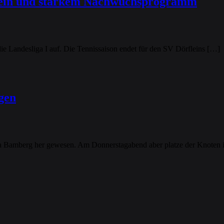
stein und starkem Nachwuchsprogramm
die Landesliga I auf. Die Tennissaison endet für den SV Dörfleins […]
ngen
iga Bamberg her gewesen. Am Donnerstagabend aber platze der Knoten i