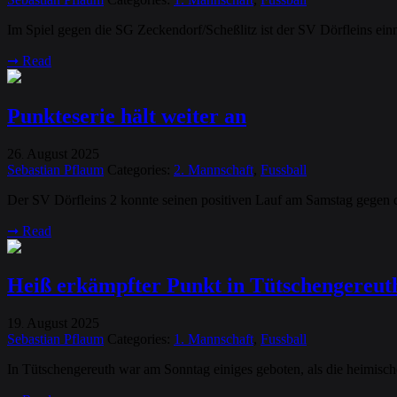
Im Spiel gegen die SG Zeckendorf/Scheßlitz ist der SV Dörfleins ein
➞
Read
Punkteserie hält weiter an
26
August
2025
.
Sebastian Pflaum
Categories:
2. Mannschaft
,
Fussball
Der SV Dörfleins 2 konnte seinen positiven Lauf am Samstag gegen d
➞
Read
Heiß erkämpfter Punkt in Tütschengereut
19
August
2025
.
Sebastian Pflaum
Categories:
1. Mannschaft
,
Fussball
In Tütschengereuth war am Sonntag einiges geboten, als die heimisch