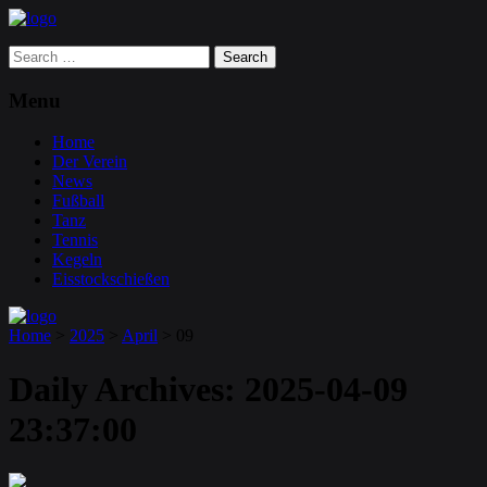
Search
for:
Menu
Home
Der Verein
News
Fußball
Tanz
Tennis
Kegeln
Eisstockschießen
Home
>
2025
>
April
>
09
Daily Archives:
2025-04-09
23:37:00