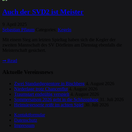
Auch der SVD2 ist Meister
9
April
2025
.
Sebastian Pflaum
Categories:
Kegeln
Mit einem Sieg am letzten Spieltag haben sich die Kegler der
zweiten Mannschaft des SV Dörfleins am Dienstag ebenfalls die
Meisterschaft gesichert.
➞
Read
Aktuelle Vereinsnews
Zwei Standardgegentore in Bischberg
4. August 2026
Niederlage trotz Chancenflut
4. August 2026
Traumstart endgültig verspielt
4. August 2026
Sommersaison 2026 geht in die Schlussphase
31. Juli 2026
Heimsiegesserie reißt im achten Spiel
30. Juli 2026
Kontaktformular
Datenschutz
Impressum