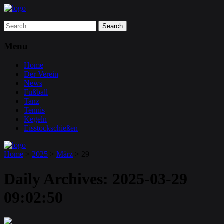
Search
for:
Menu
Home
Der Verein
News
Fußball
Tanz
Tennis
Kegeln
Eisstockschießen
Home
>
2025
>
März
>
29
Daily Archives:
2025-03-29
09:02:50