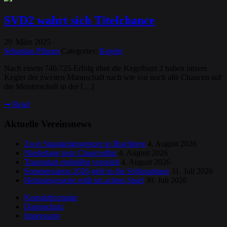
SVD2 wahrt sich Titelchance
29
März
2025
.
Sebastian Pflaum
Categories:
Kegeln
Nach einem 746:725-Erfolg über die Kegelbum 2 haben unsere
Kegler der zweiten Mannschaft nach wie vor noch alle Chancen auf
die Meisterschaft in der […]
➞
Read
Aktuelle Vereinsnews
Zwei Standardgegentore in Bischberg
4. August 2026
Niederlage trotz Chancenflut
4. August 2026
Traumstart endgültig verspielt
4. August 2026
Sommersaison 2026 geht in die Schlussphase
31. Juli 2026
Heimsiegesserie reißt im achten Spiel
30. Juli 2026
Kontaktformular
Datenschutz
Impressum