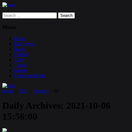
Search
for:
Menu
Home
Der Verein
News
Fußball
Tanz
Tennis
Kegeln
Eisstockschießen
Home
>
2021
>
Oktober
>
06
Daily Archives:
2021-10-06
15:56:00