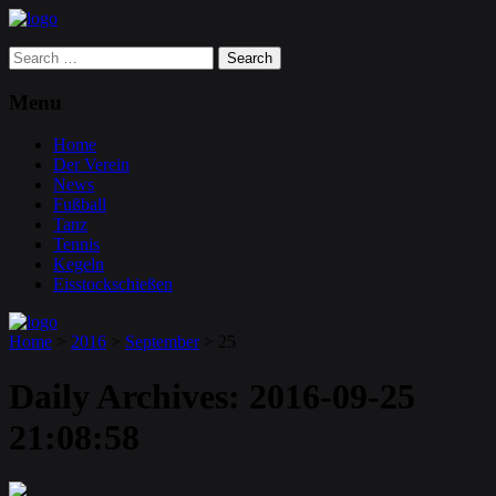
Search
for:
Menu
Home
Der Verein
News
Fußball
Tanz
Tennis
Kegeln
Eisstockschießen
Home
>
2016
>
September
>
25
Daily Archives:
2016-09-25
21:08:58