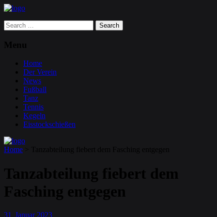
Search
for:
Menu
Home
Der Verein
News
Fußball
Tanz
Tennis
Kegeln
Eisstockschießen
Home
>
Tanzabteilung fiebert dem Fasching entgegen
Tanzabteilung fiebert dem
Fasching entgegen
31
Januar
2023
.