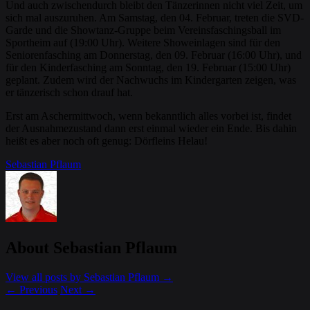
Und auch zwischendurch bleibt den Tänzerinnen nicht viel Zeit, um
sich mal auszuruhen. Am Samstag, den 04. Februar, treten die SVD-
Garde und die Showtanz-Gruppe beim Vereinsfaschingsball im
Sportheim auf (19:00 Uhr). Weitere Showeinlagen sind für den
Seniorenfasching am Donnerstag, den 09. Februar (16:00 Uhr), und
für den Kinderfasching am Sonntag, den 19. Februar (15:00 Uhr)
geplant. Zudem wird der Nachwuchs im Kindergarten zeigen, was
er tänzerisch schon drauf hat.
Erst am Aschermittwoch, wenn bekanntlich alles vorbei ist, findet
der Ausnahmezustand dann erst einmal wieder ein Ende. Bis dahin
heißt es aber noch oft genug: Dörfleins Helau!
Sebastian Pflaum
About Sebastian Pflaum
View all posts by Sebastian Pflaum
→
←
Previous
Next
→