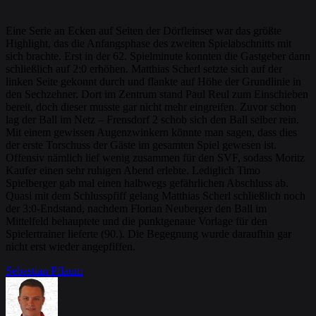
Eine Serie an Ecken auf Seiten der Dörfleinser war das größte
Highlight, das die Anfangsphase des zweiten Spielabschnitts mit
sich brachte. Erst in der 62. Spielminute konnten die Gastgeber dann
schließlich auf 2:0 erhöhen. Matthias Scherl setzte sich auf der
linken Seite gekonnt durch und flankte auf Höhe der Grundlinie in
den Sechzehner. Dort im Zentrum stand Paul Reul zum Einschieben
bereit, doch dieser musste gar nicht mehr eingreifen. Zuvor schon
lag der Ball im Netz – Frensdorf 2 schob sich den Ball selber rein.
Mit einem gewissen Augenzwinkern könnte man sagen, dass dies
der erste Torschuss der Gäste im gesamten Spiel gewesen ist.
Offensiv nämlich lief wenig zusammen für den SVF, sodass Moritz
Kaufer einen sehr ruhigen Abend erlebte. Lediglich Timo
Spielberger gab mal einen halbwegs gefährlichen Abschluss ab.
Quasi mit dem Schlusspfiff gelang Matthias Scherl schließlich noch
der 3:0-Endstand, nachdem Florian Neuberger den Ball im
Mittelfeld behauptete und die punktgenaue Vorlage für den
Spielertrainer lieferte (90.). Die Begegnung wurde daraufhin gar
nicht erst wieder angepfiffen.
Sebastian Pflaum