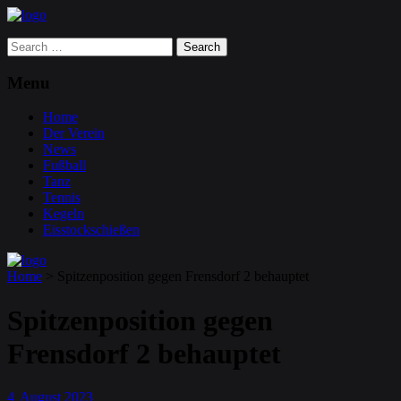
Search
for:
Menu
Home
Der Verein
News
Fußball
Tanz
Tennis
Kegeln
Eisstockschießen
Home
>
Spitzenposition gegen Frensdorf 2 behauptet
Spitzenposition gegen
Frensdorf 2 behauptet
4
August
2023
.