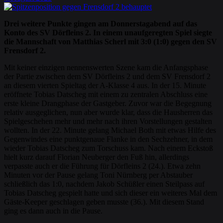
Drei weitere Punkte gingen am Donnerstagabend auf das
Konto des SV Dörfleins 2. In einem unaufgeregten Spiel siegte
die Mannschaft von Matthias Scherl mit 3:0 (1:0) gegen den SV
Frensdorf 2.
Mit keiner einzigen nennenswerten Szene kam die Anfangsphase
der Partie zwischen dem SV Dörfleins 2 und dem SV Frensdorf 2
an diesem vierten Spieltag der A-Klasse 4 aus. In der 15. Minute
eröffnete Tobias Datscheg mit einem zu zentralen Abschluss eine
erste kleine Drangphase der Gastgeber. Zuvor war die Begegnung
relativ ausgeglichen, nun aber wurde klar, dass die Hausherren das
Spielgeschehen mehr und mehr nach ihren Vorstellungen gestalten
wollten. In der 22. Minute gelang Michael Both mit etwas Hilfe des
Gegenwindes eine punktgenaue Flanke in den Sechzehner, in dem
wieder Tobias Datscheg zum Torschuss kam. Nach einem Eckstoß
hielt kurz darauf Florian Neuberger den Fuß hin, allerdings
verpasste auch er die Führung für Dörfleins 2 (24.). Etwa zehn
Minuten vor der Pause gelang Toni Nürnberg per Abstauber
schließlich das 1:0, nachdem Jakob Schüßler einen Steilpass auf
Tobias Datscheg gespielt hatte und sich dieser ein weiteres Mal dem
Gäste-Keeper geschlagen geben musste (36.). Mit diesem Stand
ging es dann auch in die Pause.