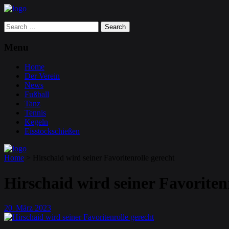
Search
for:
Menu
Home
Der Verein
News
Fußball
Tanz
Tennis
Kegeln
Eisstockschießen
Home
>
Hirschaid wird seiner Favoritenrolle gerecht
Hirschaid wird seiner Favoriten
20
März
2023
.