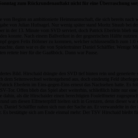
Sonntag zum Rückrundenauftakt nicht für eine Überraschung sorge
e von Beginn an ambitionierte Heimmannschaft, die sich bereits nach w
abe von Julian Hufnagel. Nur wenig später stand Moritz Straub bei de
 in der 13. Minute vom SVD serviert, doch Patrick Eberlein blieb stand
en konnte. Nach einem Ballverlust in der gegnerischen Hälfte nutzten d
kampf gegen Felix Böhmer zu kommen, welcher schlussendlich zum 1:0 vo
te, dann war es die von Spielertrainer Daniel Schäffler. Wenige Minute
sten rettete hier für die Gaaßböck. Dann war Pause.
ndertes Bild. Hirschaid drängte den SVD tief hinten rein und generier
 dem Seitenwechsel weitestgehend aus, doch eindeutig Feld überlegen
Patrick Eberlein im Eins-gegen-Eins erneut das Nachsehen hatte. Es folg
V-Tor. Offen blieb das Spiel aber weiterhin, schließlich hätte nur ein
e dahin, als die Hirschaider einen berechtigten Foulelfmeter zugespro
nd um diesen Elfmeterpfiff hielten sich in Grenzen, denn dieser war no
 Daniel Schäffler nahm sich nun der Sache an. Er verwandelte in der 8
 Es bestätigte sich am Ende einmal mehr: Der TSV Hirschaid bleibt fü