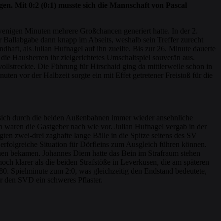
n. Mit 0:2 (0:1) musste sich die Mannschaft von Pascal
enigen Minuten mehrere Großchancen generiert hatte. In der 2.
r Ballabgabe dann knapp im Abseits, weshalb sein Treffer zurecht
haft, als Julian Hufnagel auf ihn zueilte. Bis zur 26. Minute dauerte
ie Hausherren ihr zielgerichtetes Umschaltspiel souverän aus.
llstreckte. Die Führung für Hirschaid ging da mittlerweile schon in
n vor der Halbzeit sorgte ein mit Effet getretener Freistoß für die
te sich durch die beiden Außenbahnen immer wieder ansehnliche
 waren die Gastgeber nach wie vor. Julian Hufnagel vergab in der
ten zwei-drei zaghafte lange Bälle in die Spitze seitens des SV
e erfolgreiche Situation für Dörfleins zum Ausgleich führen können.
chen bekamen. Johannes Diem hatte das Bein im Strafraum stehen
ch klarer als die beiden Strafstöße in Leverkusen, die am späteren
0. Spielminute zum 2:0, was gleichzeitig den Endstand bedeutete,
r den SVD ein schweres Pflaster.