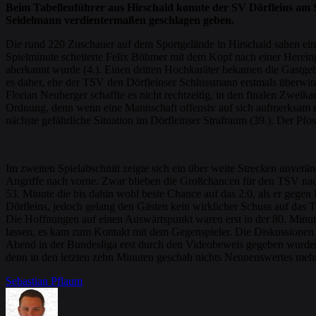
Beim Tabellenführer aus Hirschaid konnte der SV Dörfleins am 
Seidelmann verdientermaßen geschlagen geben.
Die rund 220 Zuschauer auf dem Sportgelände in Hirschaid sahen ein
Spielminute scheiterte Felix Böhmer mit dem Kopf nach einer Hereing
aberkannt wurde (4.). Einen dritten Hochkaräter bekamen die Gastgeber
es daher, ehe der TSV den Dörfleinser Schlussmann erstmals überwind
Florian Neuberger schaffte es nicht rechtzeitig, in den finalen Zwei
Ordnung, denn wenn eine Mannschaft offensiv auf sich aufmerksam mach
nächste gefährliche Situation im Dörfleinser Strafraum (39.). Der Pfo
Im zweiten Spielabschnitt zeigte sich ein über weite Strecken unverä
Angriffe nach vorne. Zwar blieben die Großchancen für den TSV nach
53. Minute die bis dahin wohl beste Chance auf das 2:0, als er gegen 
Dörfleins, jedoch gelang den Gästen kein wirklicher Schuss auf das TS
Die Hoffnungen auf einen Auswärtspunkt waren erst in der 80. Minut
lassen, es kam zum Kontakt mit dem Gegenspieler. Die Diskussionen ru
Abend in der Bundesliga erst durch den Videobeweis gegeben wurden.
denn in den letzten zehn Minuten geschah nichts Nennenswertes mehr.
Sebastian Pflaum