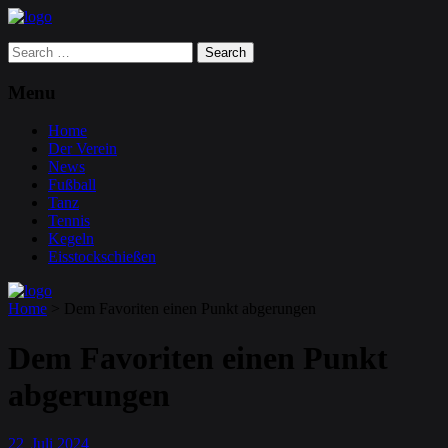
Search
for:
Menu
Home
Der Verein
News
Fußball
Tanz
Tennis
Kegeln
Eisstockschießen
Home
>
Dem Favoriten einen Punkt abgerungen
Dem Favoriten einen Punkt
abgerungen
22
Juli
2024
.