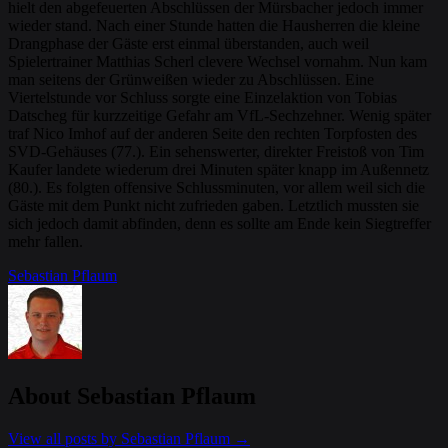
hielt den abgefeuerten Abschlüssen der Mürsbacher jedoch immer
wieder stand. Nach einer Stunde hatten die Hausherren die kleine
Drangphase der Gäste erst einmal überstanden, auch weil
Spielertrainer Matthias Scherl clevere Wechsel vornahm. Nun kam
man seitens der Grünweißen wieder zu Abschlüssen. Eine
Viertelstunde vor Schluss sorgte eine Einzelaktion von Tobias
Datscheg für kurzzeitige Gefahr am VfL-Sechzehner. Wenig später
traf Nico Imhof auf der anderen Seite den rechten Torpfosten des
SVD-Gehäuses (77.). Ein sehenswerter, direkter Freistoß von Tim
Kaufer landete wiederum drei Minuten später knapp im Außennetz
(80.). Es folgten offensive Schlussminuten, vor allem weil sich die
Gäste mit dem Punkt nicht zufrieden gaben. Letztlich mussten sie
sich jedoch damit abfinden, denn es sollte am Ende kein Siegtreffer
mehr fallen.
Sebastian Pflaum
About Sebastian Pflaum
View all posts by Sebastian Pflaum
→