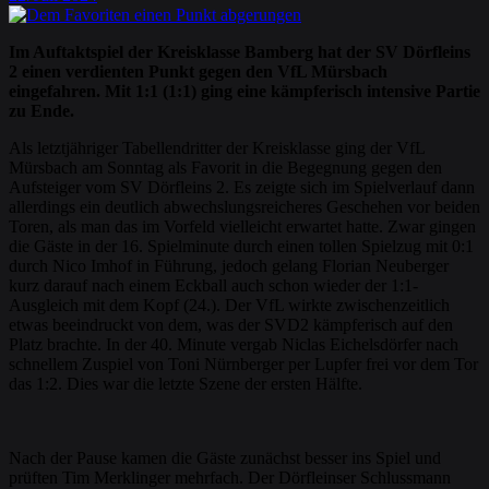
Im Auftaktspiel der Kreisklasse Bamberg hat der SV Dörfleins
2 einen verdienten Punkt gegen den VfL Mürsbach
eingefahren. Mit 1:1 (1:1) ging eine kämpferisch intensive Partie
zu Ende.
Als letztjähriger Tabellendritter der Kreisklasse ging der VfL
Mürsbach am Sonntag als Favorit in die Begegnung gegen den
Aufsteiger vom SV Dörfleins 2. Es zeigte sich im Spielverlauf dann
allerdings ein deutlich abwechslungsreicheres Geschehen vor beiden
Toren, als man das im Vorfeld vielleicht erwartet hatte. Zwar gingen
die Gäste in der 16. Spielminute durch einen tollen Spielzug mit 0:1
durch Nico Imhof in Führung, jedoch gelang Florian Neuberger
kurz darauf nach einem Eckball auch schon wieder der 1:1-
Ausgleich mit dem Kopf (24.). Der VfL wirkte zwischenzeitlich
etwas beeindruckt von dem, was der SVD2 kämpferisch auf den
Platz brachte. In der 40. Minute vergab Niclas Eichelsdörfer nach
schnellem Zuspiel von Toni Nürnberger per Lupfer frei vor dem Tor
das 1:2. Dies war die letzte Szene der ersten Hälfte.
Nach der Pause kamen die Gäste zunächst besser ins Spiel und
prüften Tim Merklinger mehrfach. Der Dörfleinser Schlussmann