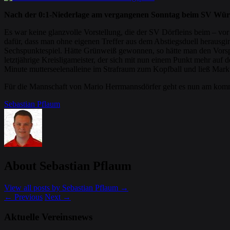
Nach der 0:1-Niederlage am vergangenen Sonntag beim SV Würgau
Es war keine glanzvolle Vorstellung, die der SV Dörfleins beim – vor
dafür, dass man ohne eigenen Treffer aus dem Abstiegsduell herausgi
Sechspunktespiel. Hätte Grünweiß gewonnen, so hätte man den Vorspru
letztjährige Kreisligameister, der sich mit nun einem Punkt mehr a
Minute mutterseelenalleine im Strafraum zum Kopfball und ließ Mark
Für die Mannschaft von Mario Herrmannsdörfer geht es nun am kom
Sebastian Pflaum
About Sebastian Pflaum
View all posts by Sebastian Pflaum
→
←
Previous
Next
→
Aktuelle Vereinsnews