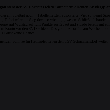
 steht der SV Dörfleins wieder auf einem direkten Abstiegsplat
 diesem Spieltag noch – Tabellenletzten absolvierte. Viel zu wenig Spi
ng. Dabei wäre ein Sieg doch so wichtig gewesen. Schließlich handelte 
ng auf Würgau auf fünf Punkte ausgebaut und stünde bereits mit einem 
uf dem Konto vor den SVD schiebt. Das goldene Tor fiel am Wochenende
us Brust keine Chance.
menden Sonntag im Heimspiel gegen den TSV Schammelsdorf weiter. 