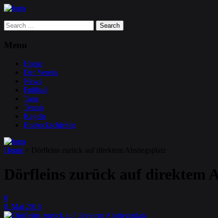
Search
for:
Menu
Home
Der Verein
News
Fußball
Tanz
Tennis
Kegeln
Eisstockschießen
Home
>
Dörfleins zurück auf direktem Abstiegsplatz
Dörfleins zurück auf direktem A
0
8
Mai
2018
.