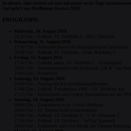
In diesem Jahr freuen wir uns auf ganze sechs Tage Ausnahmezus
Auf geht’s zur Dörfleinser Kerwa 2016!
PROGRAMM:
Mittwoch, 10. August 2016
18:30 Uhr – Fußball, SV Dörfleins 2 – RSC Oberhaid
Donnerstag, 11. August 2016
17:00 Uhr – Schlachtschüssel mit Bocksgelüng im Sportheim
18:30 Uhr – Fußball, SV Dörfleins – Eintr. Bamberg 2
Freitag, 12. August 2016
17:30 Uhr – Fußball, ehem. SV Dörfleins 3 – Kreistagself
20:00 Uhr – Sommernachtsfest mit Partyband „LICK“ aus Bamb
23:00 Uhr – Feuerwerk
Samstag, 13. August 2016
16:00 Uhr – Festzug mit Kirchweihbaumaufstellen
17:00 Uhr – Fußball, Pokalhelden 1995 – SV Dörfleins AH
17:15 Uhr – Bocksbraten und weitere Spezialitäten aus der 
Sonntag, 14. August 2016
09:00 Uhr – Gottesdienst in St. Ursula Dörfleins
10:00 Uhr – 10. Baptist-Prell-Gedächtnisla
uf
15:00 Uhr – Fußball, SV Dörfleins 2 – 1. FC Oberhaid 2
17:00 Uhr – Fußball, SV Dörfleins – SpVgg Trunstadt
19:00 Uhr – Zeltbetrieb und Live-Musik mit Thomas Datscheg