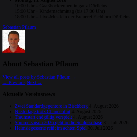
Montag, 15. August 2016
10:00 Uhr – Gaaßbockrennen in ganz Dörfleins
15:00 Uhr – Kindernachmittag (bis 17:00 Uhr)
18:00 Uhr – Live-Musik in der Brauerei Eichhorn Dörfleins
Sebastian Pflaum
About Sebastian Pflaum
View all posts by Sebastian Pflaum
→
←
Previous
Next
→
Aktuelle Vereinsnews
Zwei Standardgegentore in Bischberg
4. August 2026
Niederlage trotz Chancenflut
4. August 2026
Traumstart endgültig verspielt
4. August 2026
Sommersaison 2026 geht in die Schlussphase
31. Juli 2026
Heimsiegesserie reißt im achten Spiel
30. Juli 2026