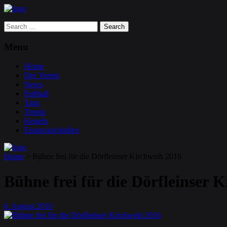
Search
for:
Menu
Home
Der Verein
News
Fußball
Tanz
Tennis
Kegeln
Eisstockschießen
Home
>
Bühne frei für die Dörfleinser Kirchweih 2016
Bühne frei für die Dörfleinser 
6
August
2016
.