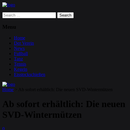
Search
for:
Menu
Home
Der Verein
News
Fußball
Tanz
Tennis
Kegeln
Eisstockschießen
Home
>
Ab sofort erhältlich: Die neuen SVD-Wintermützen
Ab sofort erhältlich: Die neuen
SVD-Wintermützen
0