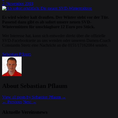
2
November
2018
.
Es wird wieder kalt draußen. Der Winter steht vor der Tür.
Passend dazu gibt es ab sofort unsere neuen SVD-
Wintermützen für unschlagbare 12 Euro pro Stück.
Wer Interesse hat, kann sich entweder direkt über die offizielle
SVD-Facebookseite an uns wenden oder unserem Damen-Coach
Constantin Stretz eine Nachricht an die 0151/17162084 senden.
Sebastian Pflaum
About Sebastian Pflaum
View all posts by Sebastian Pflaum
→
←
Previous
Next
→
Aktuelle Vereinsnews