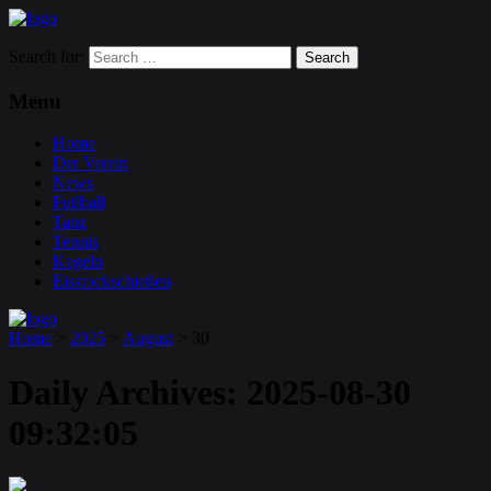
Search for:
Menu
Home
Der Verein
News
Fußball
Tanz
Tennis
Kegeln
Eisstockschießen
Home
>
2025
>
August
>
30
Daily Archives:
2025-08-30
09:32:05