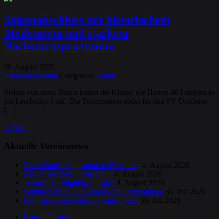
Saisonabschluss mit historischem
Meilenstein und starkem
Nachwuchsprogramm
30
August
2025
.
Sebastian Pflaum
Categories:
Tennis
Sieben von neun Teams halten die Klasse, die Herren 40 I steigen in
die Landesliga I auf. Die Tennissaison endet für den SV Dörfleins
[…]
➞
Read
Aktuelle Vereinsnews
Zwei Standardgegentore in Bischberg
4. August 2026
Niederlage trotz Chancenflut
4. August 2026
Traumstart endgültig verspielt
4. August 2026
Sommersaison 2026 geht in die Schlussphase
31. Juli 2026
Heimsiegesserie reißt im achten Spiel
30. Juli 2026
Kontaktformular