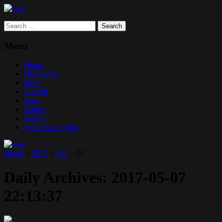
Search
for:
Menu
Home
Der Verein
News
Fußball
Tanz
Tennis
Kegeln
Eisstockschießen
Home
>
2017
>
Mai
>
07
Daily Archives:
2017-05-07
22:13:37