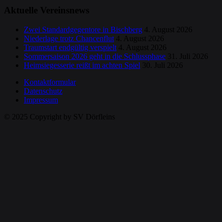
Aktuelle Vereinsnews
Zwei Standardgegentore in Bischberg
4. August 2026
Niederlage trotz Chancenflut
4. August 2026
Traumstart endgültig verspielt
4. August 2026
Sommersaison 2026 geht in die Schlussphase
31. Juli 2026
Heimsiegesserie reißt im achten Spiel
30. Juli 2026
Kontaktformular
Datenschutz
Impressum
© 2025 Copyright by SV Dörfleins