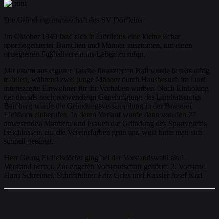
Die Gründungsmannschaft des SV Dörfleins
Im Oktober 1949 fand sich in Dörfleins eine kleine Schar
sportbegeisterter Burschen und Männer zusammen, um einen
ortseigenen Fußballverein ins Leben zu rufen.
Mit einem aus eigener Tasche finanzierten Ball wurde bereits eifrig
trainiert, während zwei junge Männer durch Hausbesuch im Dorf
interessierte Einwohner für ihr Vorhaben warben. Nach Einholung
der damals noch notwendigen Genehmigung des Landratsamtes
Bamberg wurde die Gründungsversammlung in der Brauerei
Eichhorn einberufen. In deren Verlauf wurde dann von den 27
anwesenden Männern und Frauen die Gründung des Sportvereins
beschlossen. auf die Vereinsfarben grün und weiß hatte man sich
schnell geeinigt.
Herr Georg Eichelsdörfer ging bei der Vorstandswahl als 1.
Vorstand hervor. Zur engeren Vorstandschaft gehörte: 2. Vorstand
Hans Schreimel, Schriftführer Fritz Gries und Kassier Josef Karl