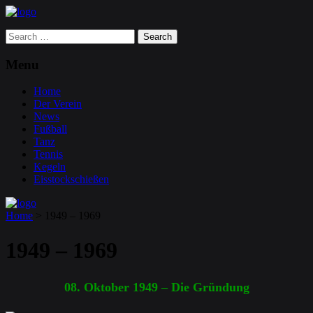
Search
for:
Menu
Home
Der Verein
News
Fußball
Tanz
Tennis
Kegeln
Eisstockschießen
Home
>
1949 – 1969
1949 – 1969
08. Oktober 1949 – Die Gründung