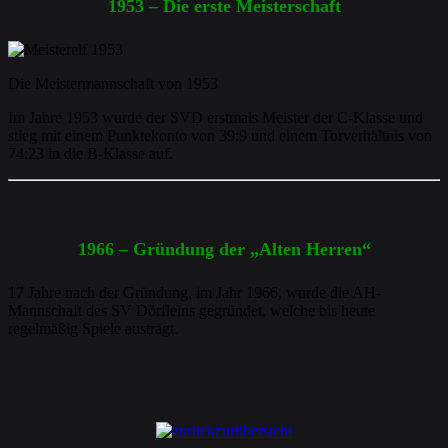
1953 – Die erste Meisterschaft
Die Meistermannschaft von 1953
Im Jahre 1953 wurde der SVD erstmals Meister der C-Klasse und
stieg mit einem Punktekonto von 39:9 und einem Torverhältnis von
74:23 in die B-Klasse auf.
1966 – Gründung der „Alten Herren“
17 Jahre nach der Gründung, im Jahr 1966, wurde die AH-
Mannschaft des SV Dörfleins gegründet, welche bis heute
regelmäßig Spiele austrägt.